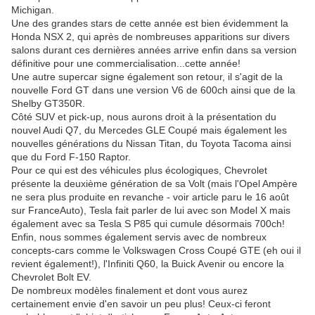
Michigan.
Une des grandes stars de cette année est bien évidemment la
Honda NSX 2, qui après de nombreuses apparitions sur divers
salons durant ces dernières années arrive enfin dans sa version
définitive pour une commercialisation...cette année!
Une autre supercar signe également son retour, il s'agit de la
nouvelle Ford GT dans une version V6 de 600ch ainsi que de la
Shelby GT350R.
Côté SUV et pick-up, nous aurons droit à la présentation du
nouvel Audi Q7, du Mercedes GLE Coupé mais également les
nouvelles générations du Nissan Titan, du Toyota Tacoma ainsi
que du Ford F-150 Raptor.
Pour ce qui est des véhicules plus écologiques, Chevrolet
présente la deuxième génération de sa Volt (mais l'Opel Ampère
ne sera plus produite en revanche - voir article paru le 16 août
sur FranceAuto), Tesla fait parler de lui avec son Model X mais
également avec sa Tesla S P85 qui cumule désormais 700ch!
Enfin, nous sommes également servis avec de nombreux
concepts-cars comme le Volkswagen Cross Coupé GTE (eh oui il
revient également!), l'Infiniti Q60, la Buick Avenir ou encore la
Chevrolet Bolt EV.
De nombreux modèles finalement et dont vous aurez
certainement envie d'en savoir un peu plus! Ceux-ci feront