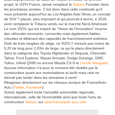
projet, le VIZIV Future, sensé remplacé le
Subaru
Forester dans
les prochaines années. C'est donc dans cette continuité qu'il
nous présente aujourd'hui au Los Angeles Auto Show, un concept
de SUV 7 places, plus imposant et qui pourrait à terme, e 2018,
venir remplacer le Tribeca vendu sur le marché Nord-Américain.
Le nom VIZIV, qui est inspiré de "Vision de l'Innovation" incarne
des véhicules innovants, connectés mais également fiables,
robustes et détenant des capacités de franchissement extérieur.
Doté de trois rangées de siège, ce VIZIV-7 mesure pas moins de
5,20 de long pour 2,03m de large, ce qui le place directement
dans la catégorie des Toyota Highlander et Sequoia, Chevrolet
Tahoe, Ford Explorer, Nissan Armada, Dodge Durango, GMC
Yukon, Infiniti QX80 ou encore Mazda CX-9 et
Lincoln Navigator
.
Aucune information n'a pour le moment été révélée par le
constructeur quant aux motorisations et tarifs mais cela ne
devrait pas tarder dans les semaines à venir!
Réagissez directement sur les réseaux sociaux de FranceAuto-
Actu (
Twitter
,
Facebook
)
Suivez également toute l’actualité automobile régionale,
internationale, celle de l'écomobilité ainsi que toute l'actu du
constructeur
Subaru
sur
www.franceauto-actu.com