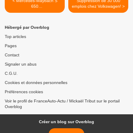
< Mercedes-Maybach S
Suppression de 30 000
650
emplois chez Volkswagen! >
cabriolet...impressionnante!
Hébergé par Overblog
Top articles
Pages
Contact
Signaler un abus
C.G.U.
Cookies et données personnelles
Préférences cookies
Voir le profil de FranceAuto-Actu / Mickaël Tribut sur le portail
Overblog
Créer un blog sur Overblog