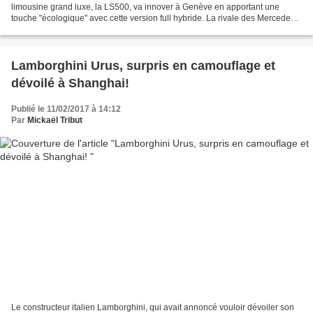
limousine grand luxe, la LS500, va innover à Genève en apportant une
touche "écologique" avec cette version full hybride. La rivale des Mercedes
Classe S, BMW Serie 7 ou Audi A8, frappe...
Lamborghini Urus, surpris en camouflage et
dévoilé à Shanghai!
Publié le 11/02/2017 à 14:12
Par
Mickaël Tribut
Le constructeur italien Lamborghini, qui avait annoncé vouloir dévoiler son