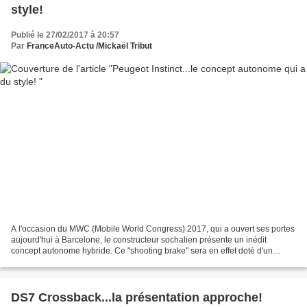
style!
Publié le 27/02/2017 à 20:57
Par
FranceAuto-Actu /Mickaël Tribut
A l'occasion du MWC (Mobile World Congress) 2017, qui a ouvert ses portes
aujourd'hui à Barcelone, le constructeur sochalien présente un inédit
concept autonome hybride. Ce "shooting brake" sera en effet doté d'un
moteur hybride rechargeable de 300ch...
DS7 Crossback...la présentation approche!