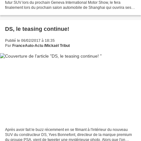
futur SUV lors du prochain Geneva International Motor Show, le fera
finalement lors du prochain salon automobile de Shanghai qui ouvrira ses
portes fin avril (du 20 au 27 avril...
DS, le teasing continue!
Publié le 06/02/2017 à 18:35
Par
FranceAuto-Actu /Mickaël Tribut
Après avoir fait le buzz récemment en se filmant à l'intérieur du nouveau
SUV du constructeur DS, Yves Bonnefont, directeur de la marque premium
du groupe PSA, vient de tweeter une mystérieuse photo. Alors que l'on