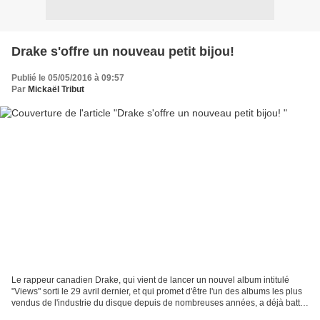
Drake s'offre un nouveau petit bijou!
Publié le 05/05/2016 à 09:57
Par
Mickaël Tribut
Le rappeur canadien Drake, qui vient de lancer un nouvel album intitulé
"Views" sorti le 29 avril dernier, et qui promet d'être l'un des albums les plus
vendus de l'industrie du disque depuis de nombreuses années, a déjà battu
de nombreux records. En...