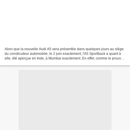
Alors que la nouvelle Audi A5 sera présentée dans quelques jours au siège
du constrcuteur automobile, le 2 juin exactement, l'A5 Sportback a quant à
elle, été aperçue en Inde, à Mumbai exactement. En effet, comme le prouve
cette photo espion prise par...