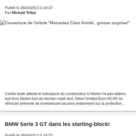
Publié le 28/04/2013 à 19:47
Par
Mickaël Tribut
Contre toute attente le ludospace du constructeur à l'étoile n'a pas obtenu
que trois étoiles lors du dernier crash-test. Selon l'institut Euro NCAP, ce
véhicule présente de nombreuses lacunes notamment sur la protection
latérale et au niveau de l'équipement....
BMW Serie 3 GT dans les starting-block!
Publié le 26/04/2013 à 18:53