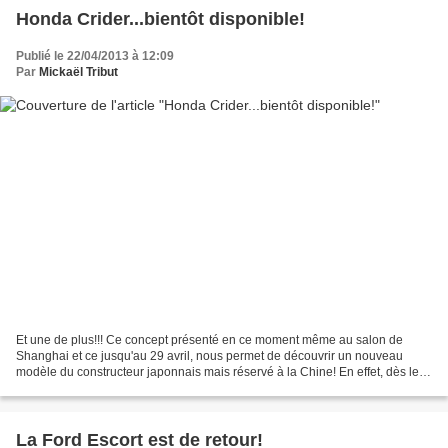
Honda Crider...bientôt disponible!
Publié le 22/04/2013 à 12:09
Par
Mickaël Tribut
Et une de plus!!! Ce concept présenté en ce moment même au salon de
Shanghai et ce jusqu'au 29 avril, nous permet de découvrir un nouveau
modèle du constructeur japonnais mais réservé à la Chine! En effet, dès le
mois de mai voire juin, les personnes...
La Ford Escort est de retour!