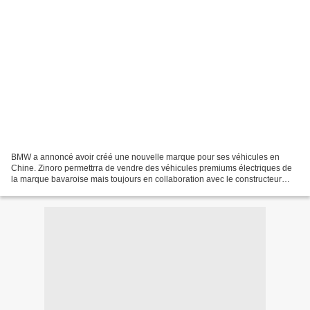
BMW a annoncé avoir créé une nouvelle marque pour ses véhicules en
Chine. Zinoro permettrra de vendre des véhicules premiums électriques de
la marque bavaroise mais toujours en collaboration avec le constructeur
chinois Brilliance. En effet, depuis 2003,...