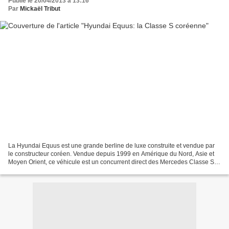
Publié le 20/04/2013 à 13:16
Par
Mickaël Tribut
La Hyundai Equus est une grande berline de luxe construite et vendue par
le constructeur coréen. Vendue depuis 1999 en Amérique du Nord, Asie et
Moyen Orient, ce véhicule est un concurrent direct des Mercedes Classe S,
Audi A8, BMW Série 7 ou encore Jaguar...