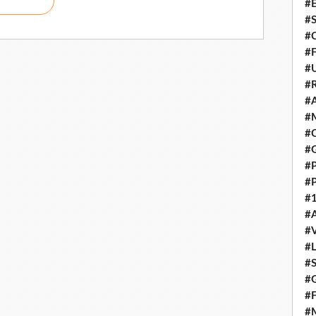
#E
#
#C
#F
#
#R
#A
#M
#C
#
#
#
#1
#A
#
#
#S
#G
#F
#M