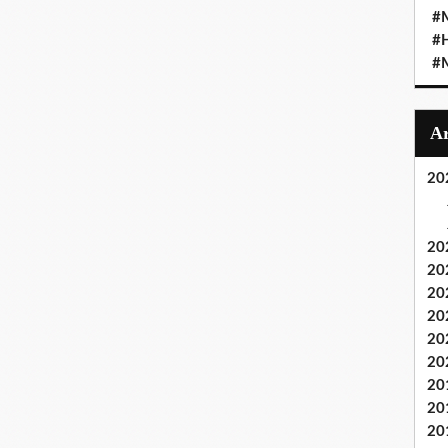
#M
#
#M
20
20
20
20
20
20
20
20
20
20