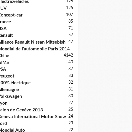
126
lectricvehicles
125
SUV
107
oncept-car
85
rance
71
USA
57
enault
47
lliance Renault Nissan Mitsubishi
ondial de l'automobile Paris 2014
41
42
hine
40
GIMS
37
PSA
33
Peugeot
32
00% électrique
31
llemagne
30
Volkswagen
27
Lyon
25
alon de Genève 2013
24
eneva International Motor Show
23
ord
22
ondial Auto