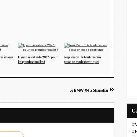
res images
Hyundai Palisade 2026: pour
Jeep Recon : le tout-terrain
les grandes familles !
passe en mode électrique!
Le BMW X4 à Shanghai
#V
#F