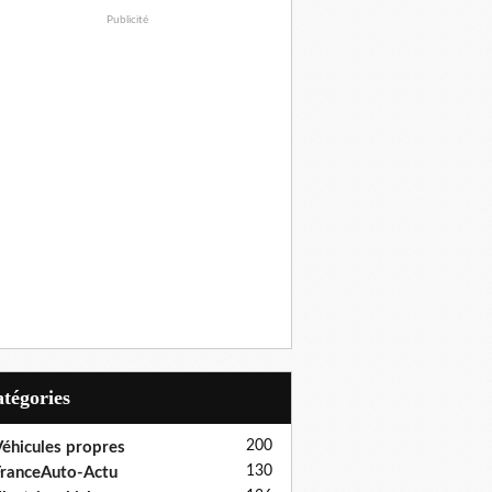
Publicité
Catégories
200
éhicules propres
130
ranceAuto-Actu