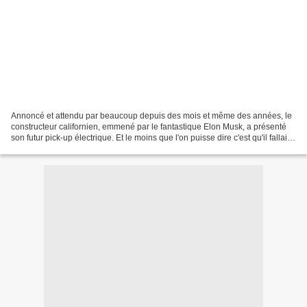
Annoncé et attendu par beaucoup depuis des mois et même des années, le
constructeur californien, emmené par le fantastique Elon Musk, a présenté
son futur pick-up électrique. Et le moins que l'on puisse dire c'est qu'il fallait
osé! En effet, lors de...