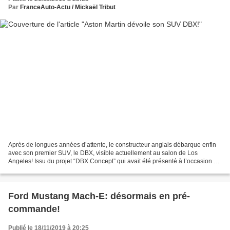
Par
FranceAuto-Actu / Mickaël Tribut
Après de longues années d’attente, le constructeur anglais débarque enfin
avec son premier SUV, le DBX, visible actuellement au salon de Los
Angeles! Issu du projet “DBX Concept” qui avait été présenté à l’occasion du
salon de Genève 2015, le constructeur...
Ford Mustang Mach-E: désormais en pré-
commande!
Publié le 18/11/2019 à 20:25