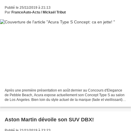
Publié le 25/11/2019 à 21:13
Par
FranceAuto-Actu / Mickaël Tribut
Après une première présentation en août dernier au Concours d'Elegance
de Pebble Beach, Acura expose actuellement son Concept Type S au salon
de Los Angeles. Bien loin du style actuel de la marque (fade et vieillissant),
ce concept est très expressif,...
Aston Martin dévoile son SUV DBX!
Publié le 21/11/2019 à 23:23