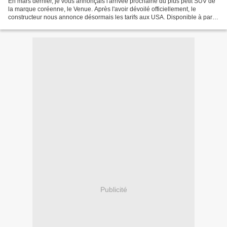
En mars dernier, je vous annonçais l'arrivée prochaine du plus petit SUV de
la marque coréenne, le Venue. Après l'avoir dévoilé officiellement, le
constructeur nous annonce désormais les tarifs aux USA. Disponible à partir
de 17 250$ en version SE 1.6...
Publicité