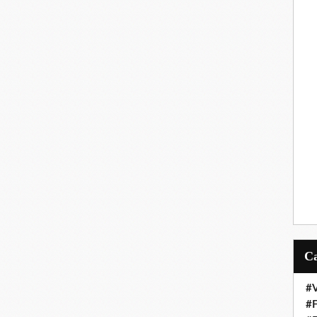
#V
#F