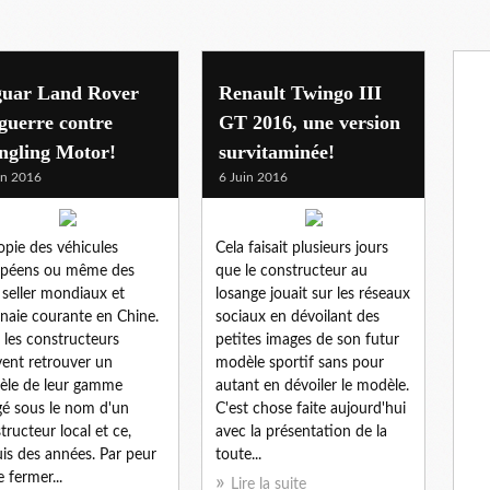
guar Land Rover
Renault Twingo III
guerre contre
GT 2016, une version
ngling Motor!
survitaminée!
in 2016
6 Juin 2016
opie des véhicules
Cela faisait plusieurs jours
opéens ou même des
que le constructeur au
 seller mondiaux et
losange jouait sur les réseaux
aie courante en Chine.
sociaux en dévoilant des
 les constructeurs
petites images de son futur
ent retrouver un
modèle sportif sans pour
le de leur gamme
autant en dévoiler le modèle.
é sous le nom d'un
C'est chose faite aujourd'hui
tructeur local et ce,
avec la présentation de la
is des années. Par peur
toute...
e fermer...
Lire la suite