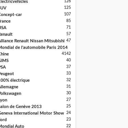
126
lectricvehicles
125
SUV
107
oncept-car
85
rance
71
USA
57
enault
47
lliance Renault Nissan Mitsubishi
ondial de l'automobile Paris 2014
41
42
hine
40
GIMS
37
PSA
33
Peugeot
32
00% électrique
31
llemagne
30
Volkswagen
27
Lyon
25
alon de Genève 2013
24
eneva International Motor Show
23
ord
22
ondial Auto