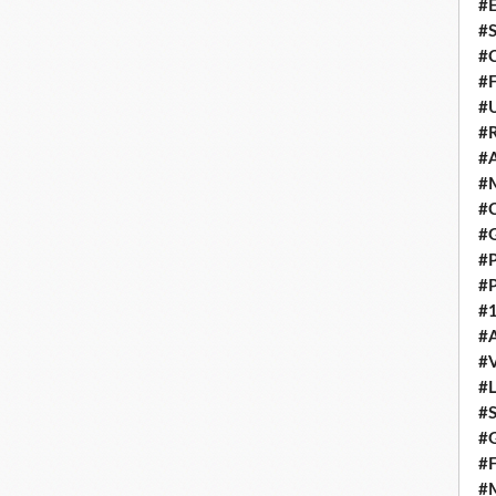
#E
#
#C
#F
#
#R
#A
#M
#C
#
#
#
#1
#A
#
#
#S
#G
#F
#M