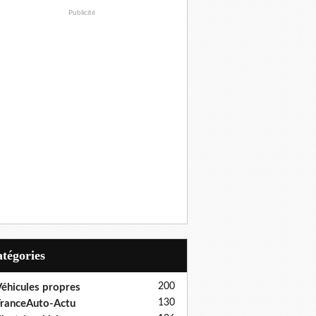
Publicité
Catégories
200
éhicules propres
130
ranceAuto-Actu