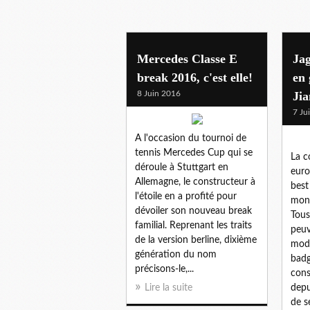
Mercedes Classe E
Ja
break 2016, c'est elle!
en 
8 Juin 2016
Jia
7 Ju
A l'occasion du tournoi de
tennis Mercedes Cup qui se
La c
déroule à Stuttgart en
eur
Allemagne, le constructeur à
best
l'étoile en a profité pour
monn
dévoiler son nouveau break
Tous
familial. Reprenant les traits
peuv
de la version berline, dixième
modè
génération du nom
badg
précisons-le,...
cons
Lire la suite
depu
de s