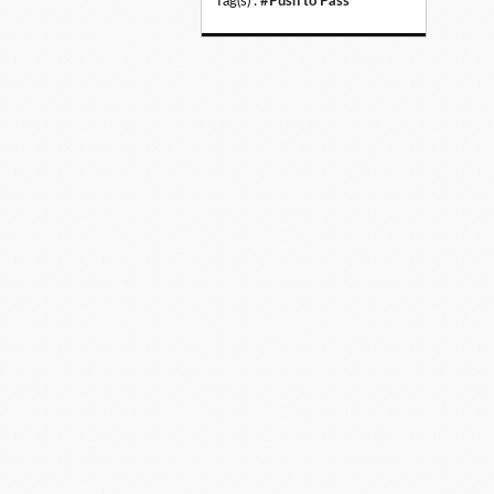
Tag(s) :
#Push to Pass