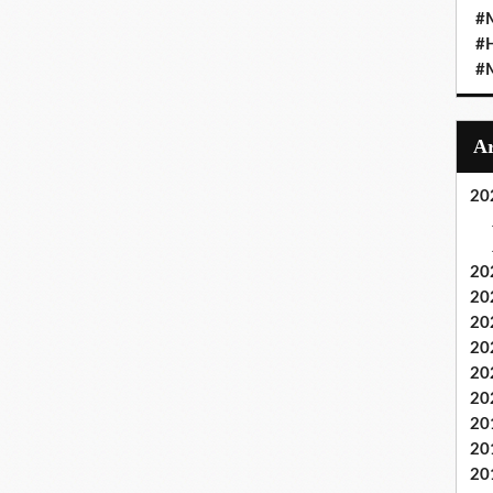
#M
#
#M
20
20
20
20
20
20
20
20
20
20