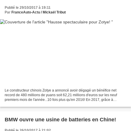
Publié le 29/10/2017 à 19:11
Par
FranceAuto-Actu / Mickaël Tribut
Le constructeur chinois Zotye a annoncé avoir dégagé un bénéfice net
record de 480 millions de yuans soit 62,21 millions d'euros sur les neuf
premiers mois de l'année...10 fois plus qu'en 2016! En 2017, grâce à
l'acquisition à 100% du capital de Zotye...
BMW ouvre une usine de batteries en Chine!
Publié le 26/10/2017 à 21:02