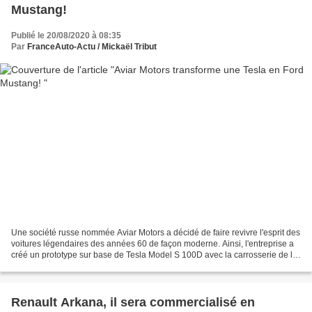
Mustang!
Publié le 20/08/2020 à 08:35
Par
FranceAuto-Actu / Mickaël Tribut
Une société russe nommée Aviar Motors a décidé de faire revivre l'esprit des
voitures légendaires des années 60 de façon moderne. Ainsi, l'entreprise a
créé un prototype sur base de Tesla Model S 100D avec la carrosserie de la
plus célèbre muscle-car,...
Renault Arkana, il sera commercialisé en