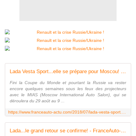
Lada Vesta Sport...elle se prépare pour Moscou! - FranceAuto-actu - actualité automobile régionale et internationale
Fini la Coupe du Monde et pourtant la Russie va rester
encore quelques semaines sous les feux des projecteurs
avec le MIAS (Moscow International Auto Salon), qui se
déroulera du 29 août au 9 ...
https://www.franceauto-actu.com/2018/07/lada-vesta-sport.elle-se-prepare-pour-moscou.html
Lada...le grand retour se confirme! - FranceAuto-actu - actualité automobile régionale et internationale