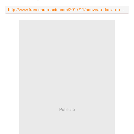
http://www.franceauto-actu.com/2017/11/nouveau-dacia-duster.les-commandes-sont-ouvertes.html
Publicité