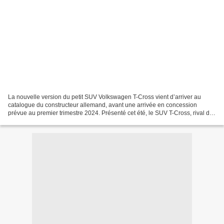
La nouvelle version du petit SUV Volkswagen T-Cross vient d’arriver au
catalogue du constructeur allemand, avant une arrivée en concession
prévue au premier trimestre 2024. Présenté cet été, le SUV T-Cross, rival des
Renault Captur, Citroën C3 Aircross,...