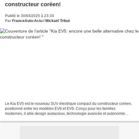
constructeur coréen!
Publié le 30/04/2025 à 23:34
Par
FranceAuto-Actu / Mickaël Tribut
Le Kia EV5 est le nouveau SUV électrique compact du constructeur coréen,
positionné entre les modèles EV6 et EV9. Conçu pour les familles
modernes, il allie design audacieux, technologie avancée et autonomie
généreuse. Design et habitabilité : un salon...