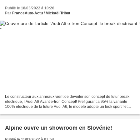
Publié le 18/03/2022 à 10:26
Par
FranceAuto-Actu / Mickaël Tribut
Le constructeur aux anneaux vient de dévoiler son concept de futur break
électrique, l’Audi A6 Avant e-tron Concept! Préfigurant à 95% la variante
100% électrique de la future Audi A6, le modèle adopte un look sportif et
hyper agressif, digne d’une variante...
Alpine ouvre un showroom en Slovénie!
Publié le 11/03/2022 à 07:54