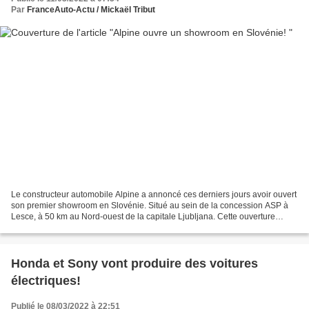
Par
FranceAuto-Actu / Mickaël Tribut
Le constructeur automobile Alpine a annoncé ces derniers jours avoir ouvert
son premier showroom en Slovénie. Situé au sein de la concession ASP à
Lesce, à 50 km au Nord-ouest de la capitale Ljubljana. Cette ouverture
répond à une stratégie globale d’expansion...
Honda et Sony vont produire des voitures
électriques!
Publié le 08/03/2022 à 22:51