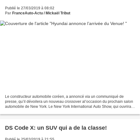
Publié le 27/03/2019 à 08:02
Par
FranceAuto-Actu / Mickaël Tribut
Le constructeur automobile coréen, a annoncé via un communiqué de
presse, qu’il dévoilera un nouveau crossover al’occasion du prochain salon
automobile de New York. Le New York International Auto Show, qui ouvrira
ses portes le 17 avril prochain, permettra...
DS Code X: un SUV qui a de la classe!
Publié le 25/03/2019 à 21:55