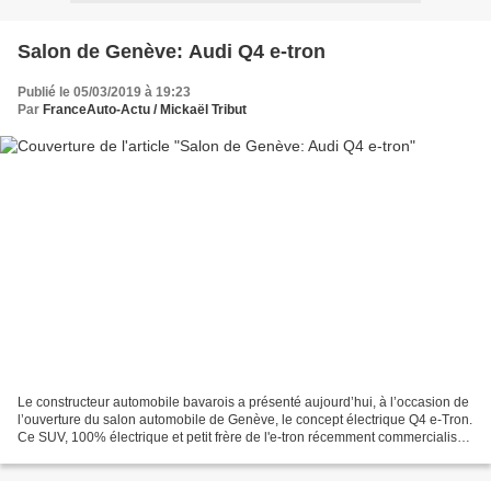
Salon de Genève: Audi Q4 e-tron
Publié le 05/03/2019 à 19:23
Par
FranceAuto-Actu / Mickaël Tribut
Le constructeur automobile bavarois a présenté aujourd’hui, à l’occasion de
l’ouverture du salon automobile de Genève, le concept électrique Q4 e-Tron.
Ce SUV, 100% électrique et petit frère de l'e-tron récemment commercialisé,
est le premier véhicule...