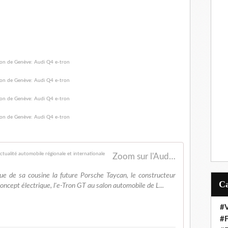
Zoom sur l'Audi e-Tron GT - FranceAuto-actu - actualité automobile régionale et internationale
ue de sa cousine la future Porsche Taycan, le constructeur
oncept électrique, l'e-Tron GT au salon automobile de L...
#V
#F