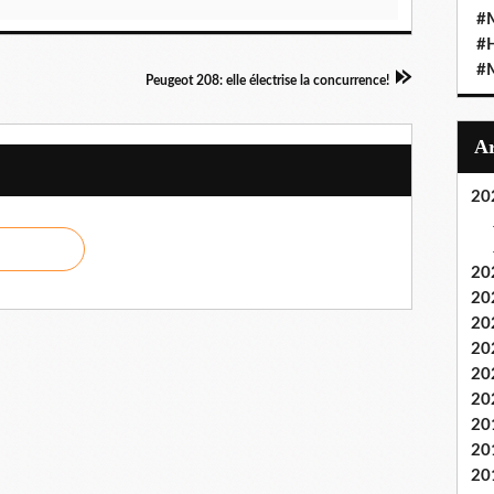
#M
#
#M
Peugeot 208: elle électrise la concurrence!
20
20
20
20
20
20
20
20
20
20