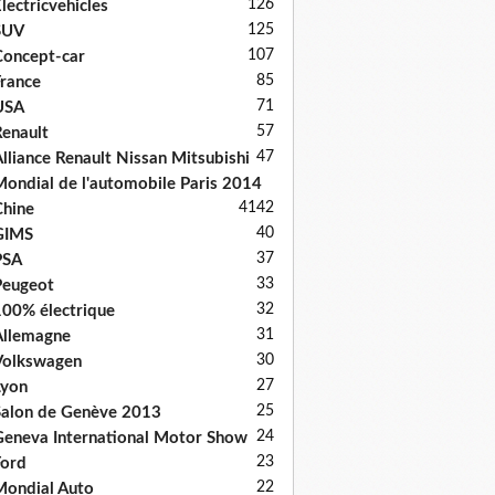
126
lectricvehicles
125
SUV
107
oncept-car
85
rance
71
USA
57
enault
47
lliance Renault Nissan Mitsubishi
ondial de l'automobile Paris 2014
41
42
hine
40
GIMS
37
PSA
33
Peugeot
32
00% électrique
31
llemagne
30
Volkswagen
27
Lyon
25
alon de Genève 2013
24
eneva International Motor Show
23
ord
22
ondial Auto