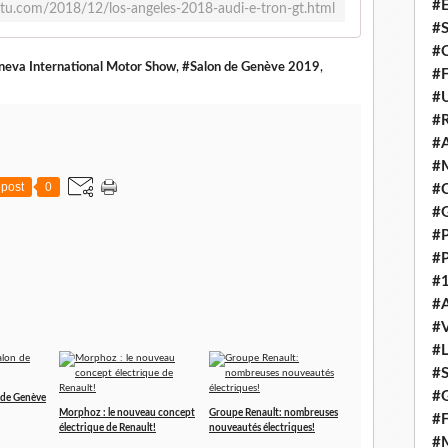
#E
tu.com/2018/12/los-angeles-2018-audi-e-tron-gt.html
#
#C
eva International Motor Show
,
#Salon de Genève 2019
,
#F
#
#R
#A
#M
post
0
#C
#
#
#
#1
#A
#
#
#S
#G
 de Genève
Morphoz : le nouveau concept
Groupe Renault: nombreuses
#F
électrique de Renault!
nouveautés électriques!
#M