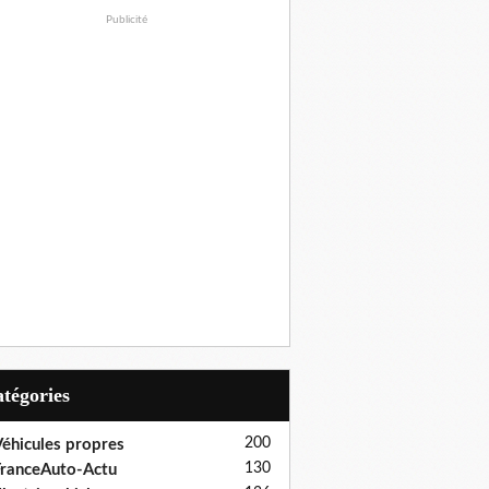
Publicité
Catégories
200
éhicules propres
130
ranceAuto-Actu