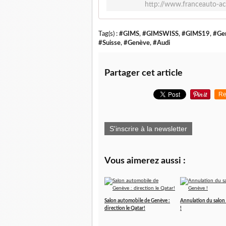
http://www.franceauto-ac
Tag(s) :
#GIMS
,
#GIMSWISS
,
#GIMS19
,
#Gen
#Suisse
,
#Genève
,
#Audi
Partager cet article
Re
S'inscrire à la newsletter
Vous aimerez aussi :
Salon automobile de Genève :
Annulation du salon
direction le Qatar!
!