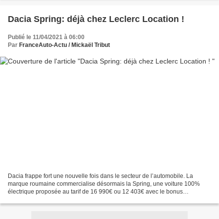
Dacia Spring: déjà chez Leclerc Location !
Publié le 11/04/2021 à 06:00
Par
FranceAuto-Actu / Mickaël Tribut
Dacia frappe fort une nouvelle fois dans le secteur de l’automobile. La
marque roumaine commercialise désormais la Spring, une voiture 100%
électrique proposée au tarif de 16 990€ ou 12 403€ avec le bonus
écologique déduit. Même si les premières livraisons...