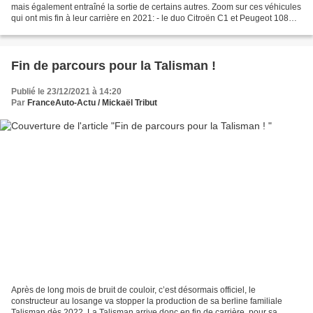
mais également entraîné la sortie de certains autres. Zoom sur ces véhicules
qui ont mis fin à leur carrière en 2021: - le duo Citroën C1 et Peugeot 108
Après deux générations de...
Fin de parcours pour la Talisman !
Publié le 23/12/2021 à 14:20
Par
FranceAuto-Actu / Mickaël Tribut
Après de long mois de bruit de couloir, c’est désormais officiel, le
constructeur au losange va stopper la production de sa berline familiale
Talisman dès 2022. La Talisman arrive donc en fin de carrière, pour sa