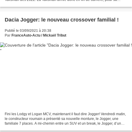
version berline mais également pour le...
Dacia Jogger: le nouveau crossover familial !
Publié le 03/09/2021 à 20:38
Par
FranceAuto-Actu / Mickaël Tribut
Fini les Lodgy et Logan MCV, maintenant il faut dire Jogger! Vendredi matin,
le constructeur roumain a présenté sa nouvelle monture, le Jogger, une
familiale 7 places. A mi-chemin entre un SUV et un break, le Jogger, d’un
look baroudeur très actuel, plaira...