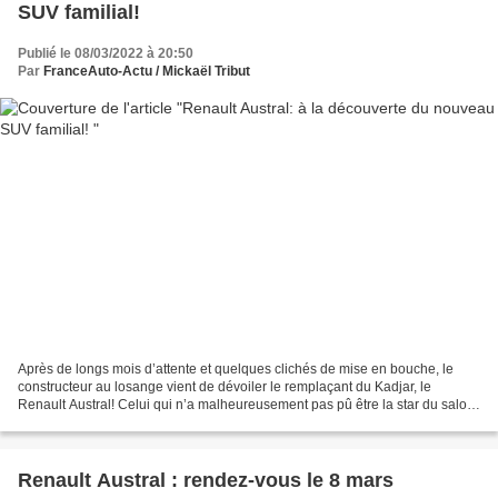
SUV familial!
Publié le 08/03/2022 à 20:50
Par
FranceAuto-Actu / Mickaël Tribut
Après de longs mois d’attente et quelques clichés de mise en bouche, le
constructeur au losange vient de dévoiler le remplaçant du Kadjar, le
Renault Austral! Celui qui n’a malheureusement pas pû être la star du salon
de Genève en raison de l’annulation...
Renault Austral : rendez-vous le 8 mars