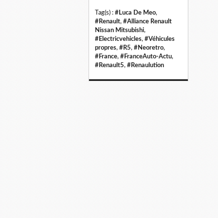
Tag(s) :
#Luca De Meo
,
#Renault
,
#Alliance Renault
Nissan Mitsubishi
,
#Electricvehicles
,
#Véhicules
propres
,
#R5
,
#Neoretro
,
#France
,
#FranceAuto-Actu
,
#Renault5
,
#Renaulution