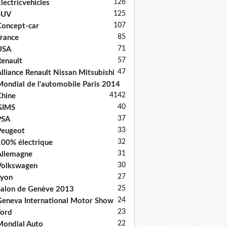
126
lectricvehicles
125
SUV
107
oncept-car
85
rance
71
USA
57
enault
47
lliance Renault Nissan Mitsubishi
ondial de l'automobile Paris 2014
41
42
hine
40
GIMS
37
PSA
33
Peugeot
32
00% électrique
31
llemagne
30
Volkswagen
27
Lyon
25
alon de Genève 2013
24
eneva International Motor Show
23
ord
22
ondial Auto