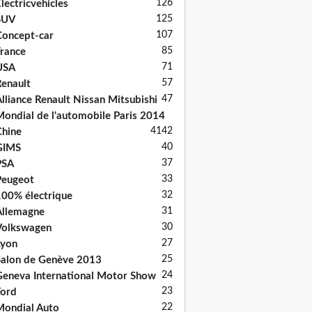
126
lectricvehicles
125
SUV
107
oncept-car
85
rance
71
USA
57
enault
47
lliance Renault Nissan Mitsubishi
ondial de l'automobile Paris 2014
41
42
hine
40
GIMS
37
PSA
33
Peugeot
32
00% électrique
31
llemagne
30
Volkswagen
27
Lyon
25
alon de Genève 2013
24
eneva International Motor Show
23
ord
22
ondial Auto