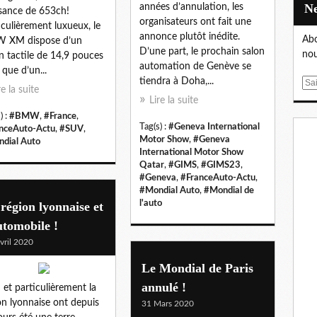
années d’annulation, les
sance de 653ch!
organisateurs ont fait une
iculièrement luxueux, le
annonce plutôt inédite.
Abo
 XM dispose d’un
D’une part, le prochain salon
nou
n tactile de 14,9 pouces
automation de Genève se
 que d’un...
tiendra à Doha,...
E
re la suite
m
Lire la suite
a
) :
#BMW
,
#France
,
Tag(s) :
#Geneva International
i
nceAuto-Actu
,
#SUV
,
Motor Show
,
#Geneva
dial Auto
l
International Motor Show
Qatar
,
#GIMS
,
#GIMS23
,
#Geneva
,
#FranceAuto-Actu
,
#Mondial Auto
,
#Mondial de
l'auto
région lyonnaise et
utomobile !
vril 2020
Le Mondial de Paris
annulé !
 et particulièrement la
on lyonnaise ont depuis
31 Mars 2020