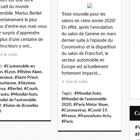
ours été une terre
cueil du monde
mobile. Marius Berliet
Triste nouvelle pour les
certainement le plus
salons en cette année 2020!
u d’entre-eux mais vous
En effet, après l'annulation
z surpris d'apprendre
du salon de Genève en mars
plus d'une centaine de
dernier suite à l'épisode du
tructeurs y ont...
Coronovirus et la disparition
du salon de Francfort, le
re la suite
secteur automobile en
) :
#L'automobile en
Europe est actuellement
on
,
#Lyon
,
#Rhône Alpes
,
fortement impacté....
issieux
,
#Saint Priest
,
Lire la suite
leurbanne
,
#Akylone
,
vya
,
#Berliet
,
#Courb
,
Tag(s) :
#Mondial Auto
,
auto
,
#Mondial Auto
,
#Mondial de l'automobile
dial de l'automobile
2020
,
#Paris Motor Show
,
2
,
#Salon de Bruxelles
#Coronavirus
,
#Covid-19
,
0
#France
,
#FranceAuto-Actu
,
#Paris
#V
#F