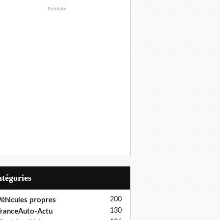
Publicité
Catégories
200
éhicules propres
130
ranceAuto-Actu