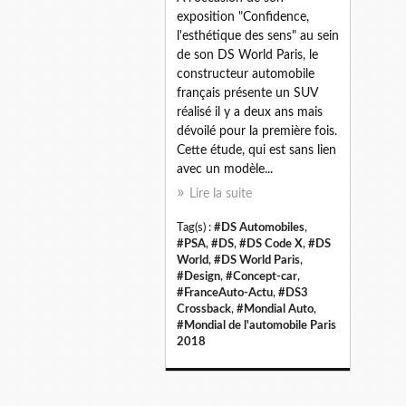
exposition "Confidence,
l'esthétique des sens" au sein
de son DS World Paris, le
constructeur automobile
français présente un SUV
réalisé il y a deux ans mais
dévoilé pour la première fois.
Cette étude, qui est sans lien
avec un modèle...
Lire la suite
Tag(s) :
#DS Automobiles
,
#PSA
,
#DS
,
#DS Code X
,
#DS
World
,
#DS World Paris
,
#Design
,
#Concept-car
,
#FranceAuto-Actu
,
#DS3
Crossback
,
#Mondial Auto
,
#Mondial de l'automobile Paris
2018