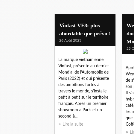
mondial auto
Vinfast VF8: plus
We
abordable que prévu !
dou
26 Août 2023
Mo
23 O
La marque vietnamienne
Vinfast, présente au dernier
Aprè
Mondial de l’Automobile de
Wey 
Paris (2022) et qui présente
de s
des ambitions fortes à
son 
travers le monde, s’installe
Il s
petit à petit sur le territoire
hybr
français. Après un premier
caté
showroom a Paris et un
les 
second à...
que 
Lire la suite
Coffe
Li