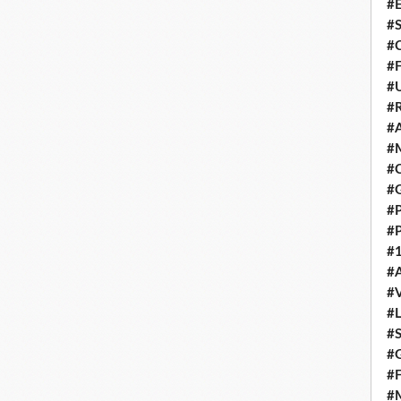
#E
#
#C
#F
#
#R
#A
#M
#C
#
#
#
#1
#A
#
#
#S
#G
#F
#M