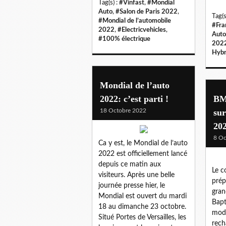
Tag(s) :
#Vinfast
,
#Mondial
Auto
,
#Salon de Paris 2022
,
Tag(s
#Mondial de l’automobile
#Fra
2022
,
#Electricvehicles
,
Auto
#100% électrique
202
Hybr
Mondial de l’auto
2022: c’est parti !
BM
18 Octobre 2022
su
20
8 Oc
Ca y est, le Mondial de l’auto
2022 est officiellement lancé
depuis ce matin aux
Le c
visiteurs. Après une belle
prép
journée presse hier, le
gran
Mondial est ouvert du mardi
Bapt
18 au dimanche 23 octobre.
modè
Situé Portes de Versailles, les
rech