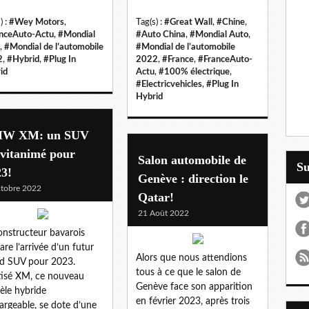
) :
#Wey Motors
,
Tag(s) :
#Great Wall
,
#Chine
,
nceAuto-Actu
,
#Mondial
#Auto China
,
#Mondial Auto
,
,
#Mondial de l’automobile
#Mondial de l’automobile
2
,
#Hybrid
,
#Plug In
2022
,
#France
,
#FranceAuto-
id
Actu
,
#100% électrique
,
#Electricvehicles
,
#Plug In
Hybrid
W XM: un SUV
rvitanimé pour
Salon automobile de
S
23!
Genève : direction le
tobre 2022
Qatar!
21 Août 2022
onstructeur bavarois
are l’arrivée d’un futur
Alors que nous attendions
d SUV pour 2023.
tous à ce que le salon de
isé XM, ce nouveau
Genève face son apparition
le hybride
en février 2023, après trois
argeable, se dote d’une