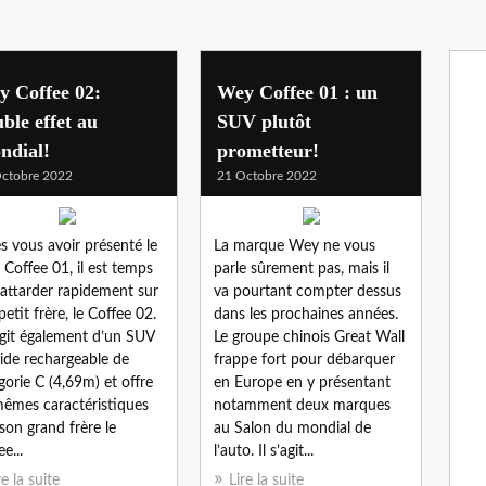
y Coffee 02:
Wey Coffee 01 : un
ble effet au
SUV plutôt
ndial!
prometteur!
ctobre 2022
21 Octobre 2022
s vous avoir présenté le
La marque Wey ne vous
Coffee 01, il est temps
parle sûrement pas, mais il
’attarder rapidement sur
va pourtant compter dessus
petit frère, le Coffee 02.
dans les prochaines années.
’agit également d’un SUV
Le groupe chinois Great Wall
ide rechargeable de
frappe fort pour débarquer
gorie C (4,69m) et offre
en Europe en y présentant
mêmes caractéristiques
notamment deux marques
son grand frère le
au Salon du mondial de
e...
l’auto. Il s’agit...
re la suite
Lire la suite