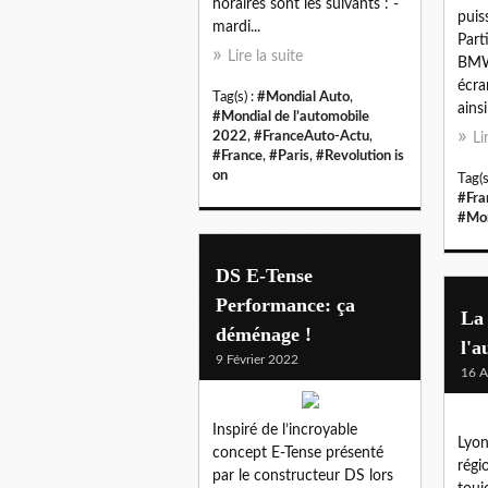
horaires sont les suivants : -
puis
mardi...
Part
Lire la suite
BMW
écra
Tag(s) :
#Mondial Auto
,
ainsi
#Mondial de l’automobile
2022
,
#FranceAuto-Actu
,
Li
#France
,
#Paris
,
#Revolution is
on
Tag(s
#Fra
#Mon
DS E-Tense
Performance: ça
La 
déménage !
l'a
9 Février 2022
16 A
Inspiré de l’incroyable
Lyon
concept E-Tense présenté
régi
par le constructeur DS lors