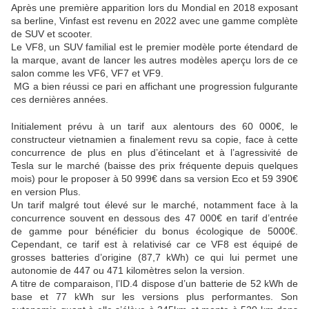
Après une première apparition lors du Mondial en 2018 exposant
sa berline, Vinfast est revenu en 2022 avec une gamme complète
de SUV et scooter.
Le VF8, un SUV familial est le premier modèle porte étendard de
la marque, avant de lancer les autres modèles aperçu lors de ce
salon comme les VF6, VF7 et VF9.
MG a bien réussi ce pari en affichant une progression fulgurante
ces dernières années.
Initialement prévu à un tarif aux alentours des 60 000€, le
constructeur vietnamien a finalement revu sa copie, face à cette
concurrence de plus en plus d’étincelant et à l’agressivité de
Tesla sur le marché (baisse des prix fréquente depuis quelques
mois) pour le proposer à 50 999€ dans sa version Eco et 59 390€
en version Plus.
Un tarif malgré tout élevé sur le marché, notamment face à la
concurrence souvent en dessous des 47 000€ en tarif d’entrée
de gamme pour bénéficier du bonus écologique de 5000€.
Cependant, ce tarif est à relativisé car ce VF8 est équipé de
grosses batteries d’origine (87,7 kWh) ce qui lui permet une
autonomie de 447 ou 471 kilomètres selon la version.
A titre de comparaison, l’ID.4 dispose d’un batterie de 52 kWh de
base et 77 kWh sur les versions plus performantes. Son