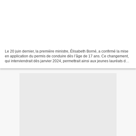
Le 20 juin dernier, la première ministre, Élisabeth Borné, a confirmé la mise
en application du permis de conduire dès l’âge de 17 ans. Ce changement,
qui interviendrait dès janvier 2024, permettrait ainsi aux jeunes lauréats de
conduire seuls, dès l’âge...