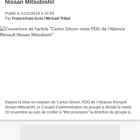
Nissan Mitsubishi!
Publié le 21/11/2018 à 10:54
Par
FranceAuto-Actu / Mickaël Tribut
Depuis la mise en examen de Carlos Ghosn, PDG de l’Alliance Renault-
Nissan-Mitsubishi, le Conseil d’administration du groupe a décidé le mardi
20 novembre au soir, de confier à “titre provisoire” la direction du groupe à
Thierry Bolloré. Ne disposant...