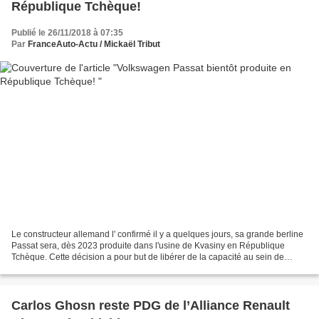
République Tchèque!
Publié le 26/11/2018 à 07:35
Par
FranceAuto-Actu / Mickaël Tribut
Le constructeur allemand l' confirmé il y a quelques jours, sa grande berline
Passat sera, dès 2023 produite dans l'usine de Kvasiny en République
Tchèque. Cette décision a pour but de libérer de la capacité au sein de
l'usine d'Emden située au Nord-Ouest...
Carlos Ghosn reste PDG de l’Alliance Renault