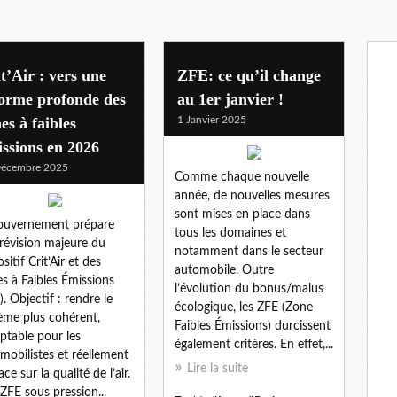
t’Air : vers une
ZFE: ce qu’il change
forme profonde des
au 1er janvier !
es à faibles
1 Janvier 2025
ssions en 2026
Décembre 2025
Comme chaque nouvelle
année, de nouvelles mesures
sont mises en place dans
ouvernement prépare
tous les domaines et
révision majeure du
notamment dans le secteur
sitif Crit’Air et des
automobile. Outre
s à Faibles Émissions
l’évolution du bonus/malus
). Objectif : rendre le
écologique, les ZFE (Zone
ème plus cohérent,
Faibles Émissions) durcissent
ptable pour les
également critères. En effet,...
mobilistes et réellement
Lire la suite
ace sur la qualité de l’air.
ZFE sous pression...