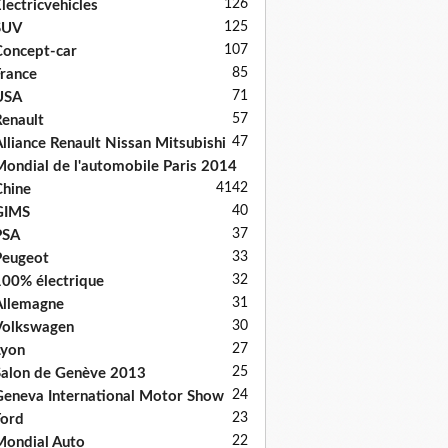
126
lectricvehicles
125
SUV
107
oncept-car
85
rance
71
USA
57
enault
47
lliance Renault Nissan Mitsubishi
ondial de l'automobile Paris 2014
41
42
hine
40
GIMS
37
PSA
33
Peugeot
32
00% électrique
31
llemagne
30
Volkswagen
27
Lyon
25
alon de Genève 2013
24
eneva International Motor Show
23
ord
22
ondial Auto