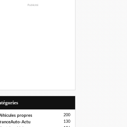
Publicité
Catégories
200
éhicules propres
130
ranceAuto-Actu