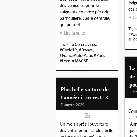
Avig
des véhicules pour les
cett
soignants en cette période
Li
particulière. Cette centrale,
qui permet...
Tag(s
Lire la suite
#Avi
#100
Tag(s) :
#Coronavirus
,
#Covid19
,
#France
,
#FranceAuto-Actu
,
#Paris
,
#Lyon
,
#MACSF
La 
de 
po
Plus belle voiture de
2 Fé
l'année: il en reste 3!
7 Janvier 2020
Comm
la "
Un mois après l'ouverture
l'Ann
des votes pour "La plus belle
quel