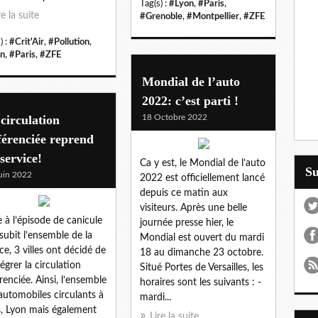
Tag(s) :
#Lyon
,
#Paris
,
re la suite
#Grenoble
,
#Montpellier
,
#ZFE
) :
#Crit'Air
,
#Pollution
,
n
,
#Paris
,
#ZFE
Mondial de l’auto
2022: c’est parti !
circulation
18 Octobre 2022
férenciée reprend
service!
Ca y est, le Mondial de l’auto
S
uin 2022
2022 est officiellement lancé
depuis ce matin aux
visiteurs. Après une belle
e à l’épisode de canicule
journée presse hier, le
subit l’ensemble de la
Mondial est ouvert du mardi
ce, 3 villes ont décidé de
18 au dimanche 23 octobre.
tégrer la circulation
Situé Portes de Versailles, les
érenciée. Ainsi, l’ensemble
horaires sont les suivants : -
automobiles circulants à
mardi...
s, Lyon mais également
Lire la suite