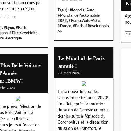
non sont concernés par
e mesure. En région...
Tag(s) :
#Mondial Auto
,
#Mondial de l’automobile
Abo
re la suite
2022
,
#FranceAuto-Actu
,
nou
#France
,
#Paris
,
#Revolution is
) :
#Lyon
,
#Paris
,
on
gnon
,
#Electricvehicles
,
E
% électrique
m
a
i
Le Mondial de Paris
l
Plus Belle Voiture
annulé !
l'Année
31 Mars 2020
ur...BMW!
vrier 2020
Triste nouvelle pour les
salons en cette année 2020!
En effet, après l'annulation
e prévu, l'élection de
du salon de Genève en mars
Pus Belle Voiture de
dernier suite à l'épisode du
ée" a eu lieu il y a
Coronovirus et la disparition
ques jours à l'occasion
du salon de Francfort, le