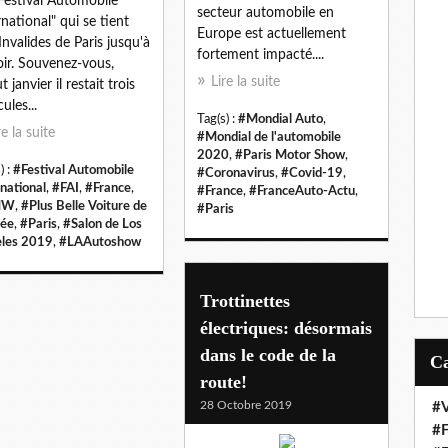
Festival Automobile
secteur automobile en
rnational" qui se tient
Europe est actuellement
Invalides de Paris jusqu'à
fortement impacté....
oir. Souvenez-vous,
Lire la suite
 janvier il restait trois
ules...
Tag(s) :
#Mondial Auto
,
re la suite
#Mondial de l'automobile
2020
,
#Paris Motor Show
,
) :
#Festival Automobile
#Coronavirus
,
#Covid-19
,
rnational
,
#FAI
,
#France
,
#France
,
#FranceAuto-Actu
,
MW
,
#Plus Belle Voiture de
#Paris
née
,
#Paris
,
#Salon de Los
les 2019
,
#LAAutoshow
Trottinettes
électriques: désormais
dans le code de la
route!
28 Octobre 2019
#V
#F