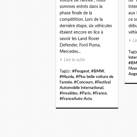
voiture de l'année", nous
du "
sommes entrés dans la
Inte
phase finale de la
aux 
compétition. Lors de la
ce s
dernière étape, six véhicules
début
étaient encore en lice à
véhic
savoir les Land Rover
Li
Defender, Ford Puma,
Mercedes...
Tag(s
Inte
Lire la suite
#B
l'An
Tag(s) :
#Peugeot
,
#BMW
,
Ange
#Mazda
,
#Plus belle voiture de
l'année
,
#Concours
,
#Festival
Automobile International
,
#Invalides
,
#Paris
,
#France
,
#FranceAuto-Actu