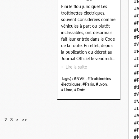
#E
Fini le flou juridique! Les
#
trottinettes électriques,
#C
souvent considérées comme
#F
véhicules à part ou plutôt
#
inclassables, ont désormais
#R
fait leur entrée dans le Code
#A
de la route. En effet, depuis
#M
la publication du décret au
#C
Journal Officiel le vendredi...
#
Lire la suite
#
Tag(s) :
#NVEI
,
#Trottinettes
#
électriques
,
#Paris
,
#Lyon
,
#1
#Lime
,
#Dott
#A
#
#
#S
1
2
3
>
>>
#G
#F
#M