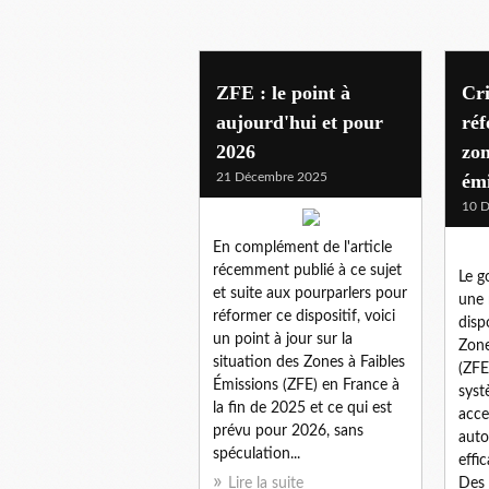
paris
ZFE : le point à
Cri
aujourd'hui et pour
ré
2026
zon
21 Décembre 2025
émi
10 
En complément de l'article
récemment publié à ce sujet
Le g
et suite aux pourparlers pour
une 
réformer ce dispositif, voici
dispo
un point à jour sur la
Zone
situation des Zones à Faibles
(ZFE
Émissions (ZFE) en France à
syst
la fin de 2025 et ce qui est
acce
prévu pour 2026, sans
auto
spéculation...
effic
Lire la suite
Des 