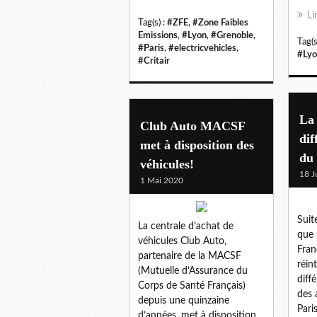
Li
Tag(s) :
#ZFE
,
#Zone Faibles
Emissions
,
#Lyon
,
#Grenoble
,
Tag(s
#Paris
,
#electricvehicles
,
#Lyo
#Critair
La 
Club Auto MACSF
dif
met à disposition des
du 
véhicules!
18 J
1 Mai 2020
Suit
La centrale d’achat de
que 
véhicules Club Auto,
Fran
partenaire de la MACSF
réin
(Mutuelle d’Assurance du
diff
Corps de Santé Français)
des 
depuis une quinzaine
Pari
d’années, met à disposition