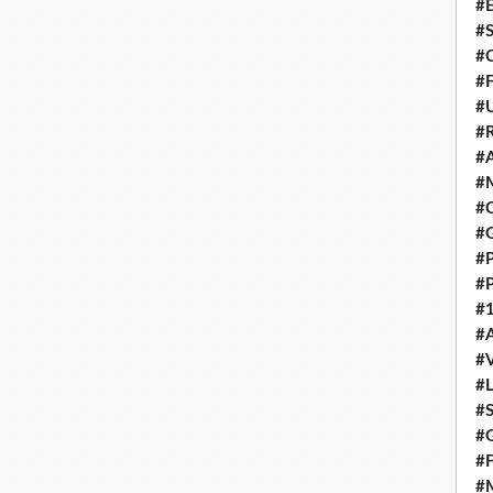
#E
#
#C
#F
#
#R
#A
#M
#C
#
#
#
#1
#A
#
#
#S
#G
#F
#M