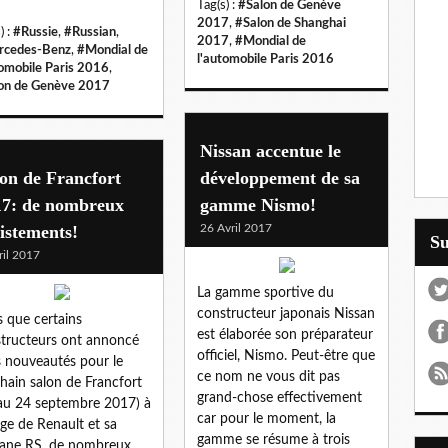
Tag(s) :
#Salon de Genève
2017
,
#Salon de Shanghai
) :
#Russie
,
#Russian
,
2017
,
#Mondial de
rcedes-Benz
,
#Mondial de
l'automobile Paris 2016
tomobile Paris 2016
,
on de Genève 2017
Nissan accentue le
on de Francfort
développement de sa
17: de nombreux
gamme Nismo!
istements!
26 Avril 2017
S
ril 2017
La gamme sportive du
constructeur japonais Nissan
s que certains
est élaborée son préparateur
tructeurs ont annoncé
officiel, Nismo. Peut-être que
s nouveautés pour le
ce nom ne vous dit pas
hain salon de Francfort
grand-chose effectivement
au 24 septembre 2017) à
car pour le moment, la
age de Renault et sa
gamme se résume à trois
ane RS, de nombreux