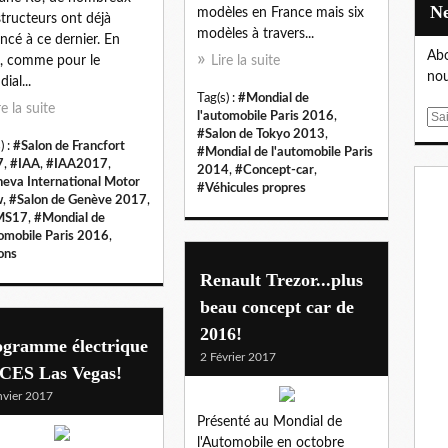
modèles en France mais six
tructeurs ont déjà
modèles à travers...
ncé à ce dernier. En
Abo
t, comme pour le
Lire la suite
nou
ial...
Tag(s) :
#Mondial de
re la suite
l'automobile Paris 2016
,
E
#Salon de Tokyo 2013
,
m
) :
#Salon de Francfort
#Mondial de l'automobile Paris
a
7
,
#IAA
,
#IAA2017
,
2014
,
#Concept-car
,
i
eva International Motor
#Véhicules propres
w
,
#Salon de Genève 2017
,
l
MS17
,
#Mondial de
tomobile Paris 2016
,
ons
Renault Trezor...plus
beau concept car de
2016!
ogramme électrique
2 Février 2017
 CES Las Vegas!
nvier 2017
Présenté au Mondial de
l'Automobile en octobre