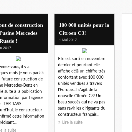
aris 2016
ut de construction
100 000 unités pour la
l'usine Mercedes
Citroen C3!
Russie !
1 Mai 2017
in 2017
Elle est sorti en novembre
dernier et pourtant elle
enez-vous, il y a
affiche déjà un chiffre très
ques mois je vous parlais
confortant avec 100 000
a future construction de
unités vendues à travers
ine Mercedes-Benz en
l'Europe...il s'agit de la
ie suite à la publication
nouvelle Citroën C3! Un
'information par l'agence
beau succès qui ne va pas
e ITAR-TASS.
sans ravir les dirigeants du
urd'hui, le constructeur
constructeur français...
nfirmé cette information
écisant...
Lire la suite
re la suite