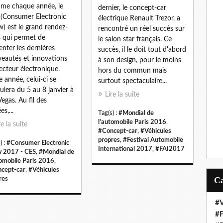
me chaque année, le
dernier, le concept-car
(Consumer Electronic
électrique Renault Trezor, a
) est le grand rendez-
rencontré un réel succès sur
 qui permet de
le salon star français. Ce
enter les dernières
succès, il le doit tout d'abord
eautés et innovations
à son design, pour le moins
ecteur électronique.
hors du commun mais
e année, celui-ci se
surtout spectaculaire...
ulera du 5 au 8 janvier à
Lire la suite
Vegas. Au fil des
s,...
Tag(s) :
#Mondial de
l'automobile Paris 2016
,
re la suite
#Concept-car
,
#Véhicules
propres
,
#Festival Automobile
) :
#Consumer Electronic
International 2017
,
#FAI2017
 2017 - CES
,
#Mondial de
tomobile Paris 2016
,
cept-car
,
#Véhicules
res
#V
#F