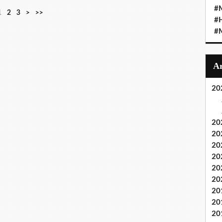
#M
1
2
3
>
>>
#
#M
20
20
20
20
20
20
20
20
20
20