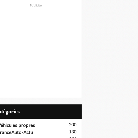
Publicité
Catégories
200
éhicules propres
130
ranceAuto-Actu