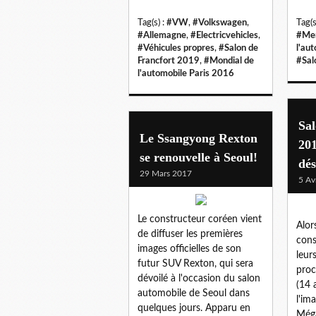
Tag(s) :
#VW
,
#Volkswagen
,
Tag(s
#Allemagne
,
#Electricvehicles
,
#Me
#Véhicules propres
,
#Salon de
l'au
Francfort 2019
,
#Mondial de
#Sal
l'automobile Paris 2016
Sal
Le Ssangyong Rexton
20
se renouvelle à Seoul!
dés
29 Mars 2017
5 Av
Le constructeur coréen vient
Alor
de diffuser les premières
cons
images officielles de son
leur
futur SUV Rexton, qui sera
proc
dévoilé à l'occasion du salon
(14 
automobile de Seoul dans
l'im
quelques jours. Apparu en
Még