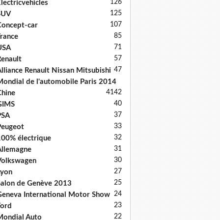
126
lectricvehicles
125
SUV
107
oncept-car
85
rance
71
USA
57
enault
47
lliance Renault Nissan Mitsubishi
ondial de l'automobile Paris 2014
41
42
hine
40
GIMS
37
PSA
33
Peugeot
32
00% électrique
31
llemagne
30
Volkswagen
27
Lyon
25
alon de Genève 2013
24
eneva International Motor Show
23
ord
22
ondial Auto