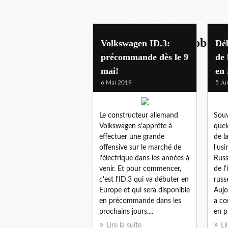
mondial de l'automobile p
Volkswagen ID.3:
Déb
précommande dès le 9
de 
mai!
en 
6 Mai 2019
5 Ju
Le constructeur allemand
Souv
Volkswagen s'apprête à
quel
effectuer une grande
de l
offensive sur le marché de
l'us
l'électrique dans les années à
Russ
venir. Et pour commencer,
de l
c'est l'ID.3 qui va débuter en
russ
Europe et qui sera disponible
Aujo
en précommande dans les
a co
prochains jours....
en pr
Lire la suite
Li