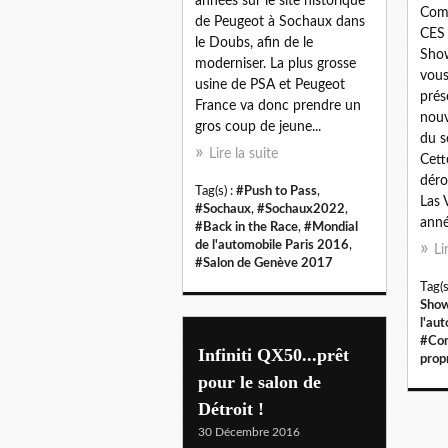
années sur le site historique
Com
de Peugeot à Sochaux dans
CES 
le Doubs, afin de le
Show
moderniser. La plus grosse
vous
usine de PSA et Peugeot
prés
France va donc prendre un
nouv
gros coup de jeune...
du s
Lire la suite
Cett
déro
Tag(s) :
#Push to Pass
,
Las 
#Sochaux
,
#Sochaux2022
,
année
#Back in the Race
,
#Mondial
de l'automobile Paris 2016
,
Li
#Salon de Genève 2017
Tag(s
Show
l'au
#Con
Infiniti QX50...prêt
prop
pour le salon de
Détroit !
30 Décembre 2016