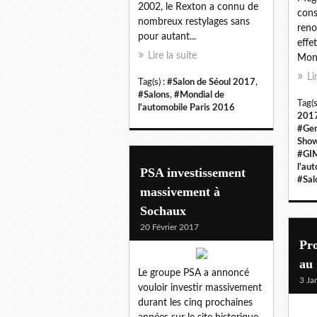
2002, le Rexton a connu de
cons
nombreux restylages sans
reno
pour autant...
effe
Lire la suite
Mond
Li
Tag(s) :
#Salon de Séoul 2017
,
#Salons
,
#Mondial de
Tag(s
l'automobile Paris 2016
201
#Gen
Sho
#GI
l'au
PSA investissement
#Sal
massivement à
Sochaux
20 Février 2017
Pr
au
Le groupe PSA a annoncé
3 Ja
vouloir investir massivement
durant les cinq prochaines