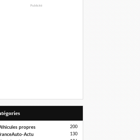
Publicité
Catégories
200
éhicules propres
130
ranceAuto-Actu