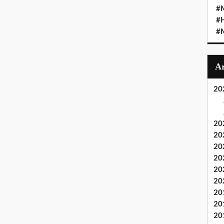
#M
#
#M
20
20
20
20
20
20
20
20
20
20