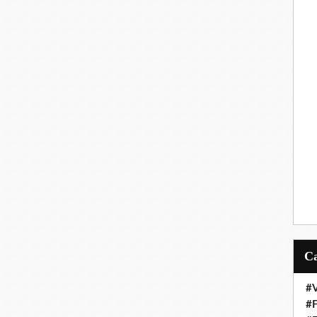
#V
#F