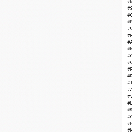
#E
#
#C
#F
#
#R
#A
#M
#C
#
#
#
#1
#A
#
#
#S
#G
#F
#M