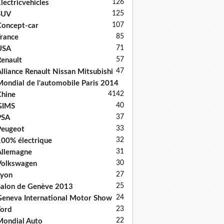
126
lectricvehicles
125
SUV
107
oncept-car
85
rance
71
USA
57
enault
47
lliance Renault Nissan Mitsubishi
ondial de l'automobile Paris 2014
41
42
hine
40
GIMS
37
PSA
33
Peugeot
32
00% électrique
31
llemagne
30
Volkswagen
27
Lyon
25
alon de Genève 2013
24
eneva International Motor Show
23
ord
22
ondial Auto