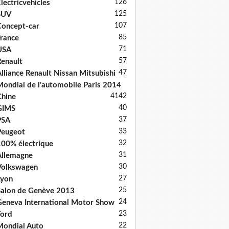
126
lectricvehicles
125
SUV
107
oncept-car
85
rance
71
USA
57
enault
47
lliance Renault Nissan Mitsubishi
ondial de l'automobile Paris 2014
41
42
hine
40
GIMS
37
PSA
33
Peugeot
32
00% électrique
31
llemagne
30
Volkswagen
27
Lyon
25
alon de Genève 2013
24
eneva International Motor Show
23
ord
22
ondial Auto