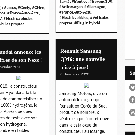
Tag(s) :
#Bentley
,
#Beyond100
,
#Volkswagen
,
#Allemagne
,
) :
#Lotus
,
#Geely
,
#Chine
,
#FranceAuto-Actu
,
nce
,
#FranceAuto-Actu
,
#Electricvehicles
,
#Véhicules
V
,
#Electricvehicles
,
propres
,
#Plug in hybrid
icules propres
Renault Samsung
undai annonce les
QM6: une nouvelle
ffres de son Nexo !
mise à jour!
ovembre 2020
S
8 Novembre 2020
018, le constructeur
en Hyundai a fait le
Samsung Motors, division
x de commercialiser un
automobile du groupe
100% hydrogène, le
Renault en Corée du Sud,
. Après quelques
produit de nombreux
es de tests avec son
véhicules que l'on retrouve
on hydrogène,
dans le catalogue du
onible en faibles
constructeur au losange.