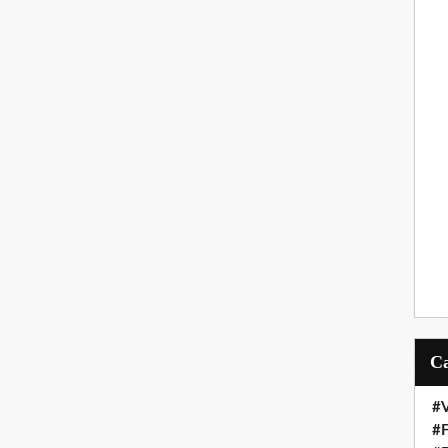
#V
#F