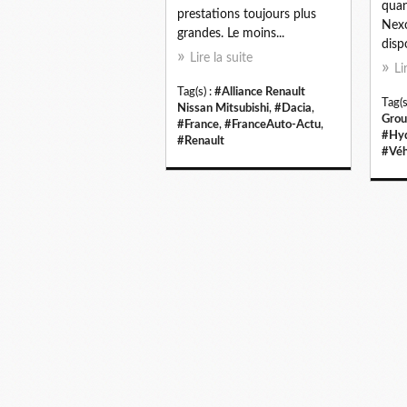
quan
prestations toujours plus
Nexo
grandes. Le moins...
disp
Lire la suite
Li
Tag(s) :
#Alliance Renault
Tag(s
Nissan Mitsubishi
,
#Dacia
,
Grou
#France
,
#FranceAuto-Actu
,
#Hy
#Renault
#Véh