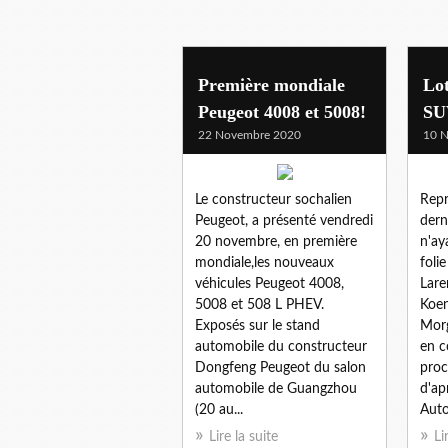
Première mondiale
Lot
Peugeot 4008 et 5008!
SUV
22 Novembre 2020
10 
Le constructeur sochalien
Repr
Peugeot, a présenté vendredi
dern
20 novembre, en première
n'ay
mondiale,les nouveaux
foli
véhicules Peugeot 4008,
Lare
5008 et 508 L PHEV.
Koen
Exposés sur le stand
Morg
automobile du constructeur
en c
Dongfeng Peugeot du salon
proc
automobile de Guangzhou
d'apr
(20 au...
Autoc
Lire la suite
Li