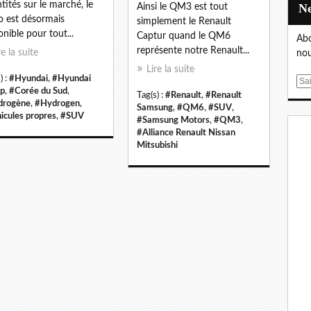
tités sur le marché, le
Ainsi le QM3 est tout
 est désormais
simplement le Renault
onible pour tout...
Captur quand le QM6
Abo
représente notre Renault...
re la suite
nou
Lire la suite
) :
#Hyundai
,
#Hyundai
E
p
,
#Corée du Sud
,
Tag(s) :
#Renault
,
#Renault
m
drogène
,
#Hydrogen
,
Samsung
,
#QM6
,
#SUV
,
a
icules propres
,
#SUV
#Samsung Motors
,
#QM3
,
i
#Alliance Renault Nissan
l
Mitsubishi