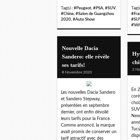
Tag(s) :
#Peugeot
,
#PSA
,
#SUV
,
Tag(s
#Chine
,
#Salon de Guangzhou
#Fra
2020
,
#Auto Show
#SU
#Véh
Nouvelle Dacia
Hy
Sandero: elle révèle
chi
ses tarifs!
2 N
8 Novembre 2020
En 2
Les nouvelles Dacia Sandero
coré
et Sandero Stepway,
choi
présentées en septembre
SUV 
dernier, ont enfin dévoilé
Nexo
leurs tarifs pour la France.
anné
Comme annoncé, la marque
Tucs
avait promis de conserver un
disp
tarif attractif avec des