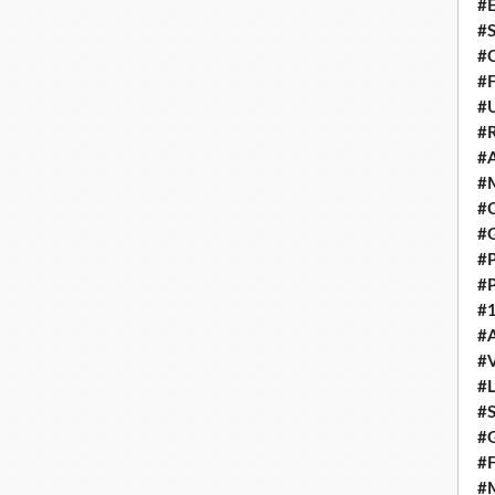
#E
#
#C
#F
#
#R
#A
#M
#C
#
#
#
#1
#A
#
#
#S
#G
#F
#M