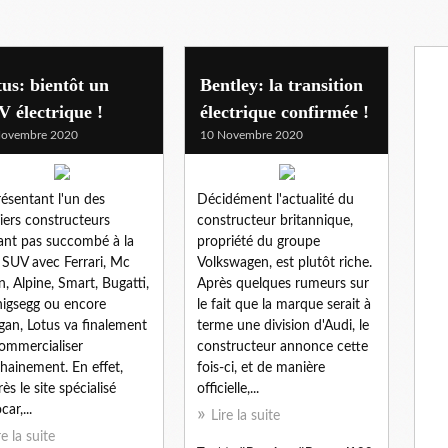
us: bientôt un
Bentley: la transition
 électrique !
électrique confirmée !
Novembre 2020
10 Novembre 2020
ésentant l'un des
Décidément l'actualité du
iers constructeurs
constructeur britannique,
ant pas succombé à la
propriété du groupe
e SUV avec Ferrari, Mc
Volkswagen, est plutôt riche.
n, Alpine, Smart, Bugatti,
Après quelques rumeurs sur
igsegg ou encore
le fait que la marque serait à
an, Lotus va finalement
terme une division d'Audi, le
ommercialiser
constructeur annonce cette
hainement. En effet,
fois-ci, et de manière
ès le site spécialisé
officielle,...
ar,...
Lire la suite
re la suite