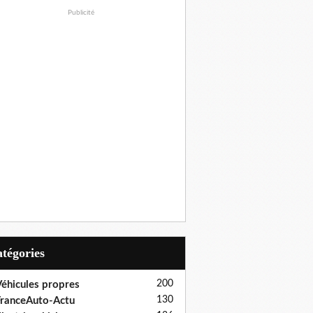
Publicité
Catégories
200
éhicules propres
130
ranceAuto-Actu