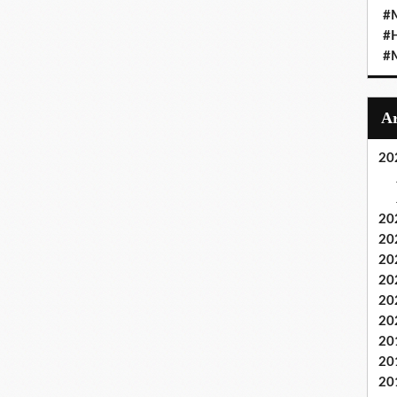
#M
#
#M
20
20
20
20
20
20
20
20
20
20