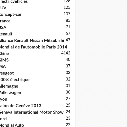
126
lectricvehicles
125
SUV
107
oncept-car
85
rance
71
USA
57
enault
47
lliance Renault Nissan Mitsubishi
ondial de l'automobile Paris 2014
41
42
hine
40
GIMS
37
PSA
33
Peugeot
32
00% électrique
31
llemagne
30
Volkswagen
27
Lyon
25
alon de Genève 2013
24
eneva International Motor Show
23
ord
22
ondial Auto