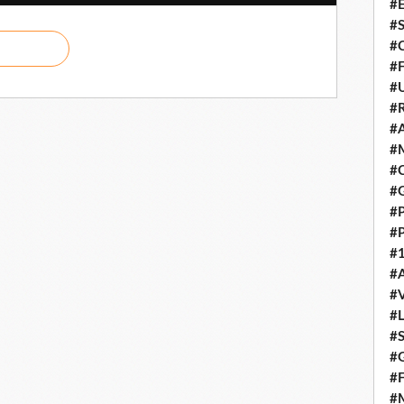
#E
#
#C
#F
#
#R
#A
#M
#C
#
#
#
#1
#A
#
#
#S
#G
#F
#M