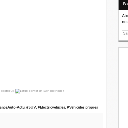
Abo
nou
E
m
a
i
l
anceAuto-Actu
,
#SUV
,
#Electricvehicles
,
#Véhicules propres