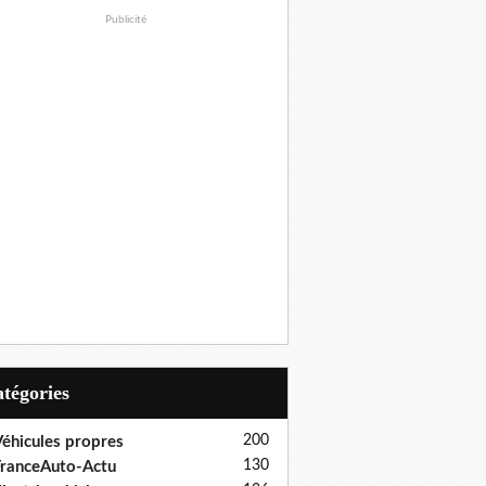
Publicité
Catégories
200
éhicules propres
130
ranceAuto-Actu