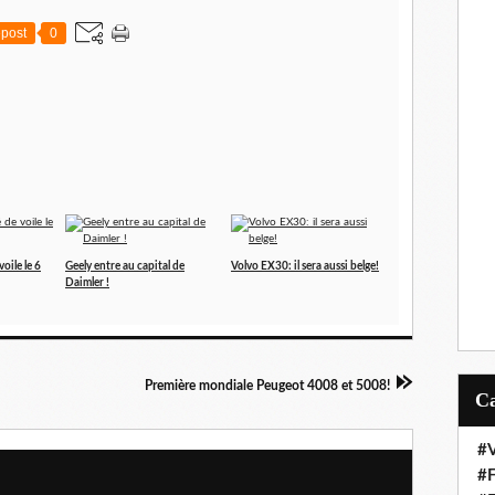
post
0
oile le 6
Geely entre au capital de
Volvo EX30: il sera aussi belge!
Daimler !
Première mondiale Peugeot 4008 et 5008!
#V
#F