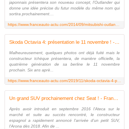
japonnais présentera son nouveau concept, l'Outlander qui
donne une idée précise du futur modèle du même nom qui
sortira prochainement....
https://www.franceauto-actu.com/2014/09/mitsubishi-outlander-un-gros-changement-de-style.html
Skoda Octavia 4: présentation le 11 novembre ! - FranceAuto-actu - actualité automobile régionale et internationale
Malheureusement, quelques photos ont déjà fuité mais le
constructeur tchèque présentera, de manière officielle, la
quatrième génération de sa berline le 11 novembre
prochain. Six ans aprè...
https://www.franceauto-actu.com/2019/11/skoda-octavia-4-presentation-le-11-novembre.html
Un grand SUV prochainement chez Seat ! - FranceAuto-actu - actualité automobile régionale et internationale
Après avoir introduit en septembre 2016 l'Ateca sur le
marché et suite au succès rencontré, le constructeur
espagnol a rapidement annoncé l'arrivée d'un petit SUV,
l'Arona dès 2018. Afin de ...