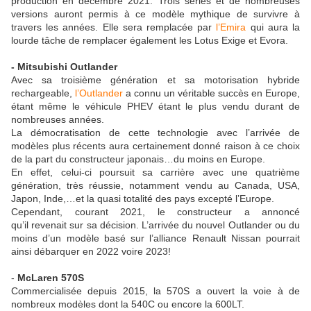
production en décembre 2021. Trois séries et de nombreuses
versions auront permis à ce modèle mythique de survivre à
travers les années. Elle sera remplacée par
l’Emira
qui aura la
lourde tâche de remplacer également les Lotus Exige et Evora.
- Mitsubishi Outlander
Avec sa troisième génération et sa motorisation hybride
rechargeable,
l’Outlander
a connu un véritable succès en Europe,
étant même le véhicule PHEV étant le plus vendu durant de
nombreuses années.
La démocratisation de cette technologie avec l’arrivée de
modèles plus récents aura certainement donné raison à ce choix
de la part du constructeur japonais…du moins en Europe.
En effet, celui-ci poursuit sa carrière avec une quatrième
génération, très réussie, notamment vendu au Canada, USA,
Japon, Inde,…et la quasi totalité des pays excepté l’Europe.
Cependant, courant 2021, le constructeur a annoncé
qu’il revenait sur sa décision. L’arrivée du nouvel Outlander ou du
moins d’un modèle basé sur l’alliance Renault Nissan pourrait
ainsi débarquer en 2022 voire 2023!
-
McLaren 570S
Commercialisée depuis 2015, la 570S a ouvert la voie à de
nombreux modèles dont la 540C ou encore la 600LT.