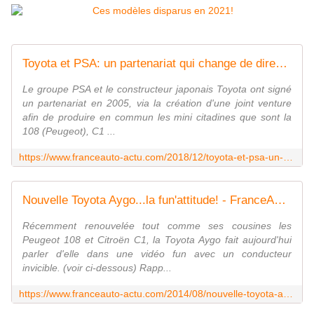
Toyota et PSA: un partenariat qui change de direction! - FranceAuto-actu - actualité automobile régionale et internationale
Le groupe PSA et le constructeur japonais Toyota ont signé
un partenariat en 2005, via la création d'une joint venture
afin de produire en commun les mini citadines que sont la
108 (Peugeot), C1 ...
https://www.franceauto-actu.com/2018/12/toyota-et-psa-un-partenariat-qui-change-de-direction.html
Nouvelle Toyota Aygo...la fun'attitude! - FranceAuto-actu - actualité automobile régionale et internationale
Récemment renouvelée tout comme ses cousines les
Peugeot 108 et Citroën C1, la Toyota Aygo fait aujourd'hui
parler d'elle dans une vidéo fun avec un conducteur
invicible. (voir ci-dessous) Rapp...
https://www.franceauto-actu.com/2014/08/nouvelle-toyota-aygo.html