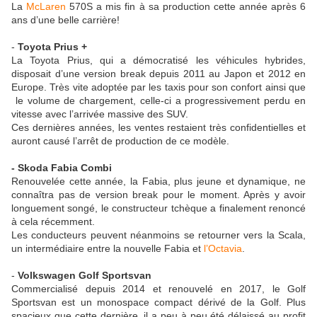
La
McLaren
570S a mis fin à sa production cette année après 6
ans d’une belle carrière!
-
Toyota Prius +
La Toyota Prius, qui a démocratisé les véhicules hybrides,
disposait d’une version break depuis 2011 au Japon et 2012 en
Europe. Très vite adoptée par les taxis pour son confort ainsi que
le volume de chargement, celle-ci a progressivement perdu en
vitesse avec l’arrivée massive des SUV.
Ces dernières années, les ventes restaient très confidentielles et
auront causé l’arrêt de production de ce modèle.
- Skoda Fabia Combi
Renouvelée cette année, la Fabia, plus jeune et dynamique, ne
connaîtra pas de version break pour le moment. Après y avoir
longuement songé, le constructeur tchèque a finalement renoncé
à cela récemment.
Les conducteurs peuvent néanmoins se retourner vers la Scala,
un intermédiaire entre la nouvelle Fabia et
l’Octavia
.
-
Volkswagen Golf Sportsvan
Commercialisé depuis 2014 et renouvelé en 2017, le Golf
Sportsvan est un monospace compact dérivé de la Golf. Plus
spacieux que cette dernière, il a peu à peu été délaissé au profit