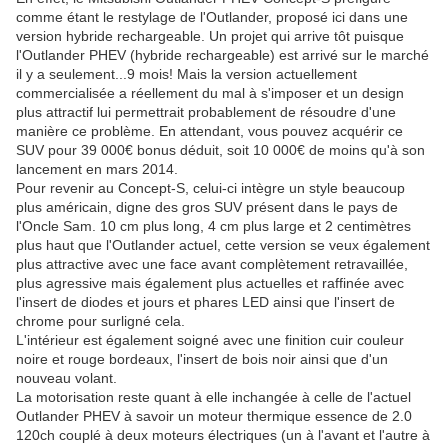
comme étant le restylage de l'Outlander, proposé ici dans une
version hybride rechargeable. Un projet qui arrive tôt puisque
l'Outlander PHEV (hybride rechargeable) est arrivé sur le marché
il y a seulement...9 mois! Mais la version actuellement
commercialisée a réellement du mal à s'imposer et un design
plus attractif lui permettrait probablement de résoudre d'une
manière ce problème. En attendant, vous pouvez acquérir ce
SUV pour 39 000€ bonus déduit, soit 10 000€ de moins qu'à son
lancement en mars 2014.
Pour revenir au Concept-S, celui-ci intègre un style beaucoup
plus américain, digne des gros SUV présent dans le pays de
l'Oncle Sam. 10 cm plus long, 4 cm plus large et 2 centimètres
plus haut que l'Outlander actuel, cette version se veux également
plus attractive avec une face avant complètement retravaillée,
plus agressive mais également plus actuelles et raffinée avec
l'insert de diodes et jours et phares LED ainsi que l'insert de
chrome pour surligné cela.
L'intérieur est également soigné avec une finition cuir couleur
noire et rouge bordeaux, l'insert de bois noir ainsi que d'un
nouveau volant.
La motorisation reste quant à elle inchangée à celle de l'actuel
Outlander PHEV à savoir un moteur thermique essence de 2.0
120ch couplé à deux moteurs électriques (un à l'avant et l'autre à