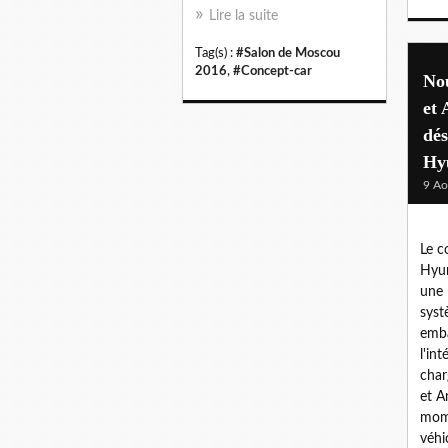
Lire la suite
Tag(s) :
#Salon de Moscou
2016
,
#Concept-car
No
et 
dé
Hy
9 Ao
Le c
Hyun
une 
syst
emba
l'int
char
et A
mome
véhi