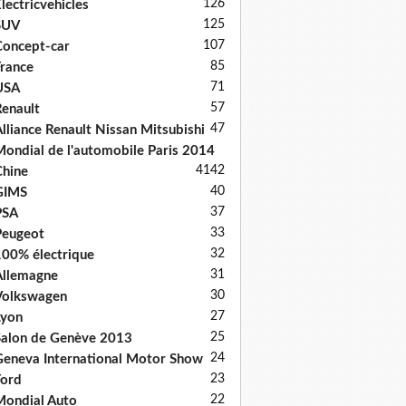
126
lectricvehicles
125
SUV
107
oncept-car
85
rance
71
USA
57
enault
47
lliance Renault Nissan Mitsubishi
ondial de l'automobile Paris 2014
41
42
hine
40
GIMS
37
PSA
33
Peugeot
32
00% électrique
31
llemagne
30
Volkswagen
27
Lyon
25
alon de Genève 2013
24
eneva International Motor Show
23
ord
22
ondial Auto