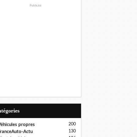
Publicité
Catégories
200
éhicules propres
130
ranceAuto-Actu