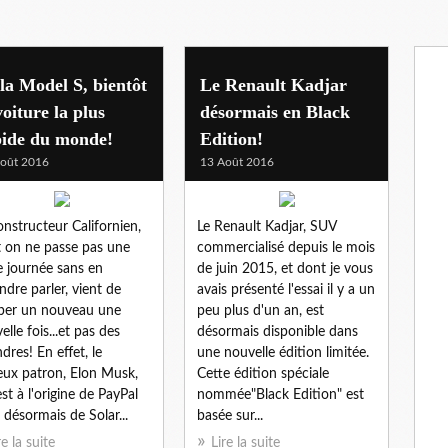
la Model S, bientôt
Le Renault Kadjar
voiture la plus
désormais en Black
pide du monde!
Edition!
oût 2016
13 Août 2016
onstructeur Californien,
Le Renault Kadjar, SUV
 on ne passe pas une
commercialisé depuis le mois
e journée sans en
de juin 2015, et dont je vous
ndre parler, vient de
avais présenté l'essai il y a un
per un nouveau une
peu plus d'un an, est
elle fois...et pas des
désormais disponible dans
dres! En effet, le
une nouvelle édition limitée.
ux patron, Elon Musk,
Cette édition spéciale
est à l'origine de PayPal
nommée"Black Edition" est
 désormais de Solar...
basée sur...
re la suite
Lire la suite