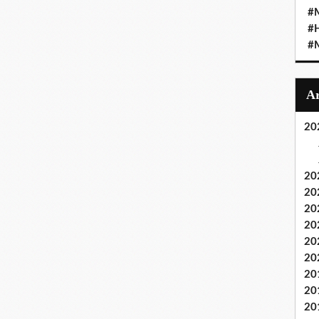
#M
#
#M
20
20
20
20
20
20
20
20
20
20