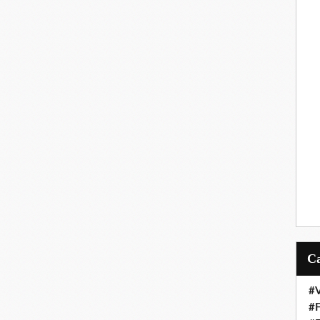
#V
#F