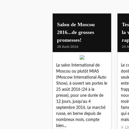
Salon de Moscou
Tes
2016...de grosses
la 
promesses!
ra
28 Août 2016
24 A
Le salon International de
Le c
Moscou ou plutôt MIAS
dont
(Moscow International Auto
seul
Show), à ouvert ses portes le
ente
25 août 2016 (24 à la
frap
presse), pour une durée de
nouv
12 jours, jusqu'au 4
moin
septembre 2016. Le marché
fame
russe, en berne depuis de
qui 
nombreux mois, compte
mais
bien...
Li