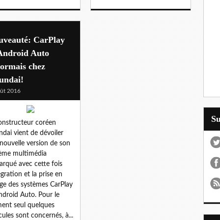
uveauté: CarPlay
Android Auto
sormais chez
undai!
ût 2016
S
onstructeur coréen
dai vient de dévoiler
nouvelle version de son
ème multimédia
rqué avec cette fois
égration et la prise en
ge des systèmes CarPlay
ndroid Auto. Pour le
nt seul quelques
cules sont concernés, à...