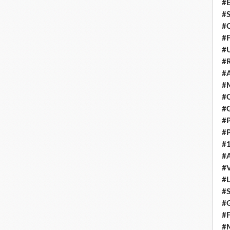
#E
#
#C
#F
#
#R
#A
#M
#C
#
#
#
#1
#A
#
#
#S
#G
#F
#M