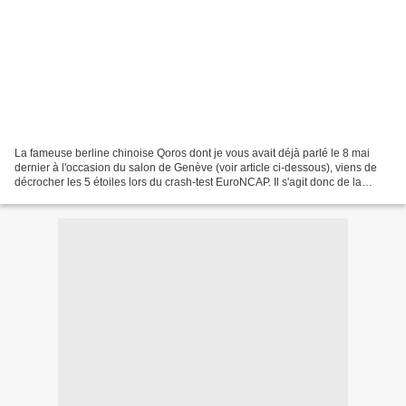
La fameuse berline chinoise Qoros dont je vous avait déjà parlé le 8 mai
dernier à l'occasion du salon de Genève (voir article ci-dessous), viens de
décrocher les 5 étoiles lors du crash-test EuroNCAP. Il s'agit donc de la
première voiture chinoise et...