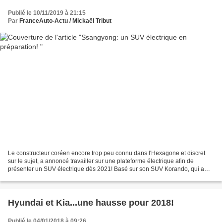
Publié le 10/11/2019 à 21:15
Par
FranceAuto-Actu / Mickaël Tribut
Le constructeur coréen encore trop peu connu dans l'Hexagone et discret
sur le sujet, a annoncé travailler sur une plateforme électrique afin de
présenter un SUV électrique dès 2021! Basé sur son SUV Korando, qui a
d'ailleurs tout fraichement été renouvelé...
Hyundai et Kia...une hausse pour 2018!
Publié le 04/01/2018 à 09:26