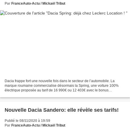
Par
FranceAuto-Actu / Mickaël Tribut
Dacia frappe fort une nouvelle fois dans le secteur de l’automobile. La
marque roumaine commercialise désormais la Spring, une voiture 100%
électrique proposée au tarif de 16 990€ ou 12 403€ avec le bonus
écologique déduit. Même si les premières livraisons...
Nouvelle Dacia Sandero: elle révèle ses tarifs!
Publié le 08/11/2020 à 19:59
Par
FranceAuto-Actu / Mickaël Tribut