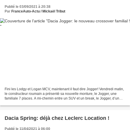
Publié le 03/09/2021 à 20:38
Par
FranceAuto-Actu / Mickaël Tribut
Fini les Lodgy et Logan MCV, maintenant il faut dire Jogger! Vendredi matin,
le constructeur roumain a présenté sa nouvelle monture, le Jogger, une
familiale 7 places. A mi-chemin entre un SUV et un break, le Jogger, d’un
look baroudeur très actuel, plaira...
Dacia Spring: déjà chez Leclerc Location !
Publié le 11/04/2021 à 06:00