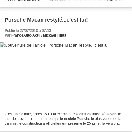
330ch n’avait pas trouvé preneur...
Porsche Macan restylé...c'est lui!
Publié le 27/07/2018 à 07:13
Par
FranceAuto-Actu / Mickaël Tribut
C'est chose faite, après 350 000 exemplaires commercialisés à travers le
monde, devenant en même temps le modèle Porsche le plus vendu de la
gamme, le constructeur a officiellement présenté le 25 juillet, la version
restylée de son SUV. Comme je vous...