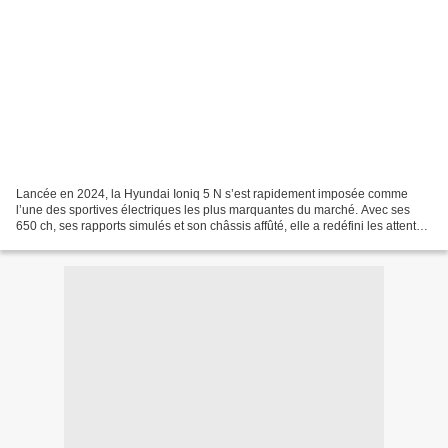
Lancée en 2024, la Hyundai Ioniq 5 N s’est rapidement imposée comme
l’une des sportives électriques les plus marquantes du marché. Avec ses
650 ch, ses rapports simulés et son châssis affûté, elle a redéfini les attentes
dans un segment encore jeune....