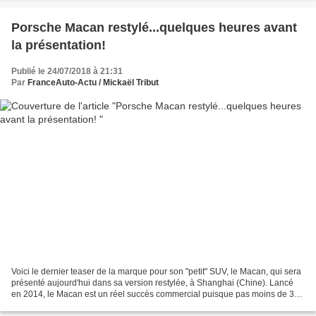
Porsche Macan restylé...quelques heures avant
la présentation!
Publié le 24/07/2018 à 21:31
Par
FranceAuto-Actu / Mickaël Tribut
Voici le dernier teaser de la marque pour son "petit" SUV, le Macan, qui sera
présenté aujourd'hui dans sa version restylée, à Shanghai (Chine). Lancé
en 2014, le Macan est un réel succès commercial puisque pas moins de 350
000 exemplaires ont déjà été...