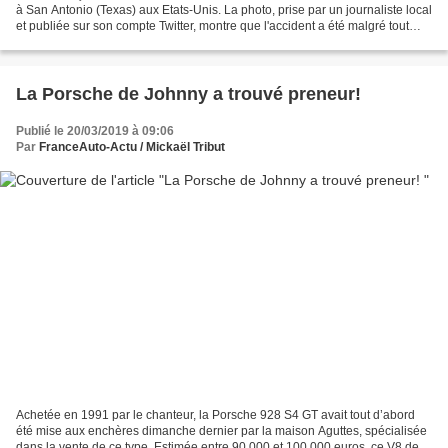
à San Antonio (Texas) aux Etats-Unis. La photo, prise par un journaliste local
et publiée sur son compte Twitter, montre que l'accident a été malgré tout
violent. En effet,...
La Porsche de Johnny a trouvé preneur!
Publié le 20/03/2019 à 09:06
Par
FranceAuto-Actu / Mickaël Tribut
Achetée en 1991 par le chanteur, la Porsche 928 S4 GT avait tout d’abord
été mise aux enchères dimanche dernier par la maison Aguttes, spécialisée
dans la vente de ce type. Estimée entre 90.000 et 100.000 euros, ce V8 de