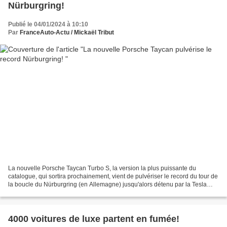
Nürburgring!
Publié le 04/01/2024 à 10:10
Par
FranceAuto-Actu / Mickaël Tribut
La nouvelle Porsche Taycan Turbo S, la version la plus puissante du
catalogue, qui sortira prochainement, vient de pulvériser le record du tour de
la boucle du Nürburgring (en Allemagne) jusqu'alors détenu par la Tesla
Model S version Plaid. Ce record...
4000 voitures de luxe partent en fumée!