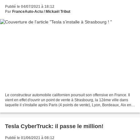
Publié le 04/07/2021 à 18:12
Par
FranceAuto-Actu / Mickaël Tribut
Le constructeur automobile californien poursuit son offensive en France. Il
vient en effet d'ouvrir un point de vente à Strasbourg, la 12ème ville dans
laquelle il s'installe après Paris (4 points de vente), Lyon, Bordeaux, Aix en
Provence, Lille, Chambéry,...
Tesla CyberTruck: il passe le million!
Publié le 01/06/2021 à 08:12