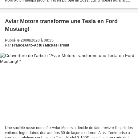
Nord au printemps prochain et en Europe fin 2021. Lucid Motors aura fait
couler de l'encre depuis quelques années...
Aviar Motors transforme une Tesla en Ford
Mustang!
Publié le 20/08/2020 à 08:35
Par
FranceAuto-Actu / Mickaël Tribut
Une société russe nommée Aviar Motors a décidé de faire revivre l'esprit des
voitures légendaires des années 60 de façon moderne. Ainsi, l'entreprise a
créé un prototype sur base de Tesla Model S 100D avec la carrosserie de la