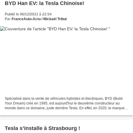
BYD Han EV: la Tesla Chinoise!
Publié le 06/12/2021 à 22:54
Par
FranceAuto-Actu / Mickaël Tribut
Spécialisé dans la vente de véhicules hybrides et électriques, BYD (Build
Your Dream) créé en 1995, est aujourd'hui le deuxième constructeur au
monde dans ce domaine, juste derrière Tesla. En effet, en 2020, le marque
d'Elon Musk a vendu 499 550 voitures...
Tesla s’installe à Strasbourg !