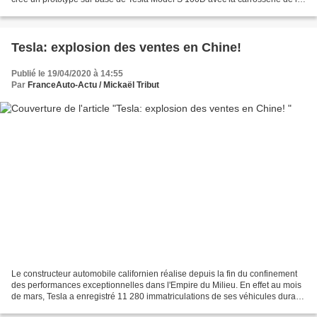
plus célèbre muscle-car,...
Tesla: explosion des ventes en Chine!
Publié le 19/04/2020 à 14:55
Par
FranceAuto-Actu / Mickaël Tribut
Le constructeur automobile californien réalise depuis la fin du confinement
des performances exceptionnelles dans l'Empire du Milieu. En effet au mois
de mars, Tesla a enregistré 11 280 immatriculations de ses véhicules durant
le mois de mars soit cinq...