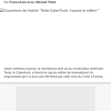
Par
FranceAuto-Actu / Mickaël Tribut
Selon certaines sources, le monstrueux pick-up du constructeur américain
Tesla, le Cybertruck, a franchi le cap du million de réservations! Un
engouement qui n’a donc pas été freiné par cette crise du Covid-19 puisque
lors de sa présentation en 2019,...