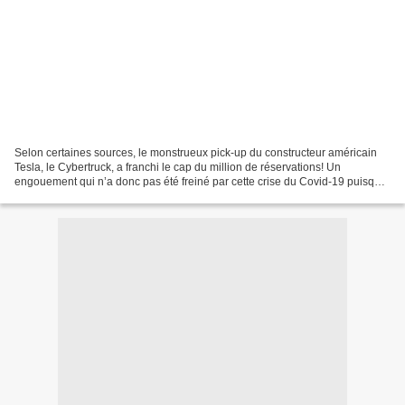
Selon certaines sources, le monstrueux pick-up du constructeur américain
Tesla, le Cybertruck, a franchi le cap du million de réservations! Un
engouement qui n’a donc pas été freiné par cette crise du Covid-19 puisque
lors de sa présentation en 2019,...