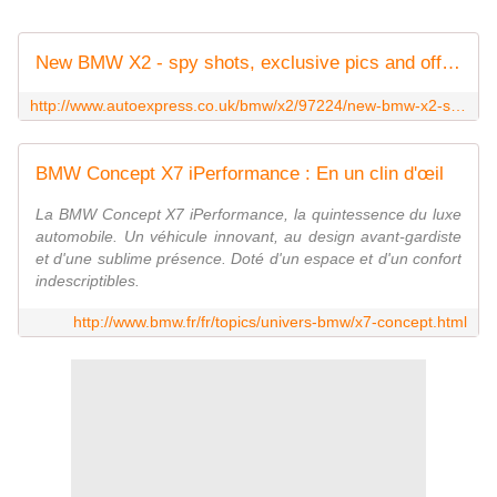
New BMW X2 - spy shots, exclusive pics and official images
http://www.autoexpress.co.uk/bmw/x2/97224/new-bmw-x2-spy-shots-exclusive-pics-and-official-images
BMW Concept X7 iPerformance : En un clin d'œil
La BMW Concept X7 iPerformance, la quintessence du luxe
automobile. Un véhicule innovant, au design avant-gardiste
et d'une sublime présence. Doté d'un espace et d'un confort
indescriptibles.
http://www.bmw.fr/fr/topics/univers-bmw/x7-concept.html