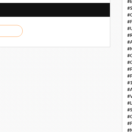
#E
#
#C
#F
#
#R
#A
#M
#C
#
#
#
#1
#A
#
#
#S
#G
#F
#M