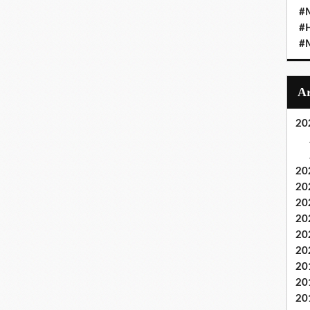
#M
#
#M
20
20
20
20
20
20
20
20
20
20