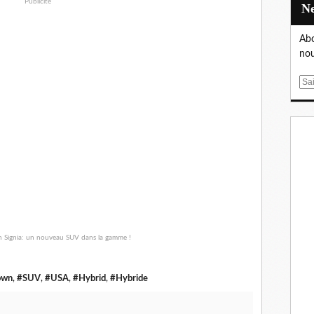
Publicité
Abo
nou
E
m
a
i
l
own
,
#SUV
,
#USA
,
#Hybrid
,
#Hybride