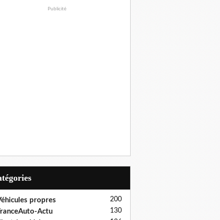
Publicité
Catégories
200
éhicules propres
130
ranceAuto-Actu