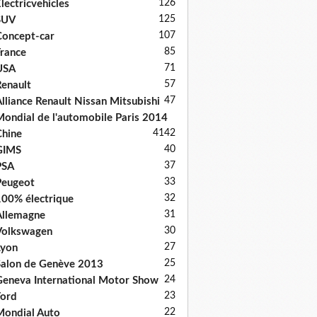
126
lectricvehicles
125
SUV
107
oncept-car
85
rance
71
USA
57
enault
47
lliance Renault Nissan Mitsubishi
ondial de l'automobile Paris 2014
41
42
hine
40
GIMS
37
PSA
33
Peugeot
32
00% électrique
31
llemagne
30
Volkswagen
27
Lyon
25
alon de Genève 2013
24
eneva International Motor Show
23
ord
22
ondial Auto