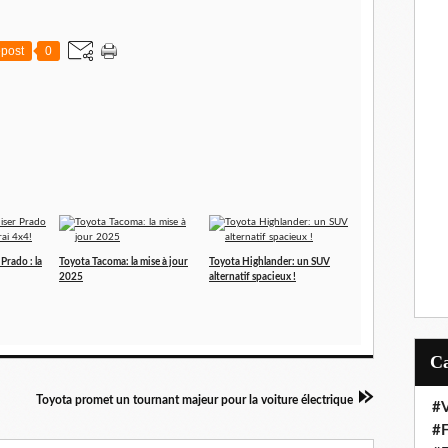
post
0
Prado : la
Toyota Tacoma: la mise à jour
Toyota Highlander: un SUV
2025
alternatif spacieux !
Toyota promet un tournant majeur pour la voiture électrique
#V
#F