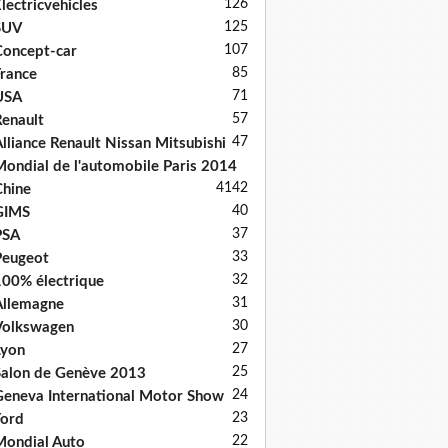
126
lectricvehicles
125
SUV
107
oncept-car
85
rance
71
USA
57
enault
47
lliance Renault Nissan Mitsubishi
ondial de l'automobile Paris 2014
41
42
hine
40
GIMS
37
PSA
33
Peugeot
32
00% électrique
31
llemagne
30
Volkswagen
27
Lyon
25
alon de Genève 2013
24
eneva International Motor Show
23
ord
22
ondial Auto