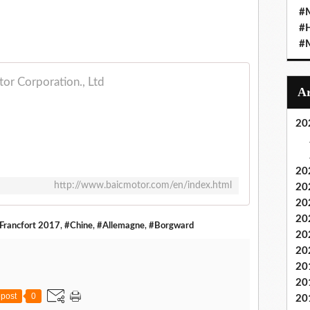
#M
#
#M
or Corporation., Ltd
20
20
http://www.baicmotor.com/en/index.html
20
20
20
 Francfort 2017
,
#Chine
,
#Allemagne
,
#Borgward
20
20
20
20
post
0
20