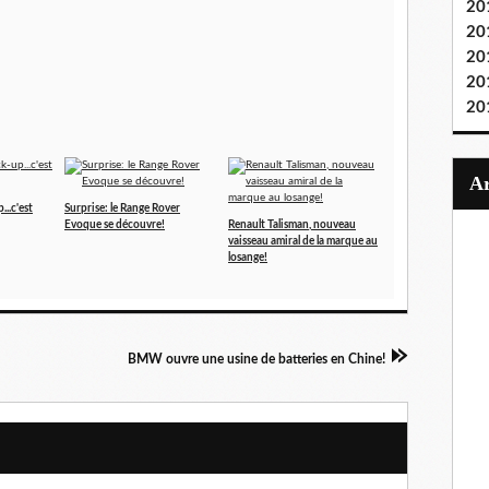
20
20
20
20
20
...c'est
Surprise: le Range Rover
Evoque se découvre!
Renault Talisman, nouveau
vaisseau amiral de la marque au
losange!
BMW ouvre une usine de batteries en Chine!