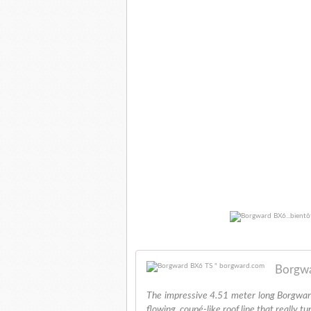
Borgwa
The impressive 4.51 meter long Borgwar
flowing, coupé-like roof line that really t