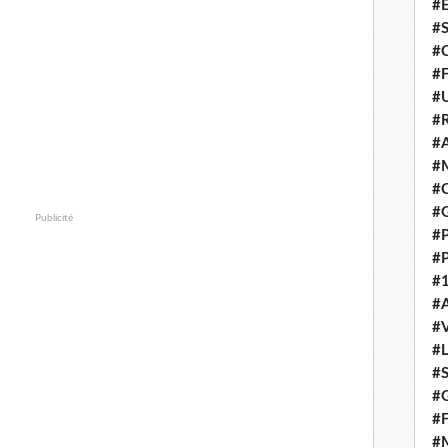
#E
#
#C
#F
#
#R
#A
#M
#C
#
Publicité
#
#
#1
#A
#
#
#S
#G
#F
#M