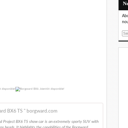
Abo
nou
E
m
a
i
l
rd BX6 TS " borgward.com
d Project BX6 TS show car is an extremely sporty SUV with
urns heads. It highlights the capabilities of the Borgward