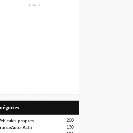
Publicité
Catégories
200
éhicules propres
130
ranceAuto-Actu