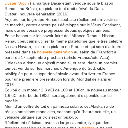
Duster Oroch
(la marque Dacia étant vendue sous le blason
Renault au Brésil), un pick-up tout droit dérivé du Dacia
Duster...nouvelle génération (2016).
Aujourd'hui, le groupe Renault souhaite réellement s'investir sur
ce marché, certes encore peu développé sur le Vieux Continent,
mais qui ne cesse de progresser depuis quelques années.
En se basant sur les savoir-faire de l'Alliance Renault-Nissan,
Renault peut ainsi utiliser la même plateforme que le très célèbre
Nissan Navara, pilier des pick-up en France et qui sera d'ailleurs
présenté dans sa
nouvelle génération
au salon de Francfort à
partir du 17 septembre prochain (article FranceAuto-Actu).
L'Alaskan a donc un objectif mondial, et sera, dans un premier
temps, vendu sur les marchés d'Amérique du Sud, cible
privilégiée pour ce type de véhicule avant d'arriver en France
pour une première présentation lors du Mondial de Paris en
2016.
Equipé d'un moteur 2.3 dCi de 160 et 190ch, le nouveau moteur
1.6 dCi bi-turbo de 190ch sera également disponible sur ce
modèle.
Muni d'un coffre de toit en panneau solaire, cet Alaskan a de
réelles ambitions mondiales, sachant qu'à l'heure actuelle, un
véhicule utilitaire sur trois est un pick-up.
Réellement séduisant avec sa large calandre, typique des