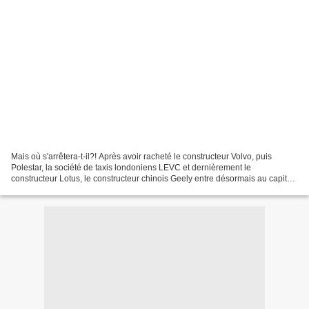
Mais où s'arrêtera-t-il?! Après avoir racheté le constructeur Volvo, puis
Polestar, la société de taxis londoniens LEVC et dernièrement le
constructeur Lotus, le constructeur chinois Geely entre désormais au capital
de l'Allemand Daimler. Selon l'agence...