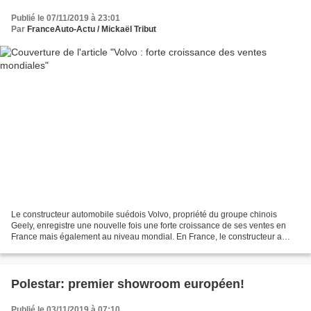
Publié le 07/11/2019 à 23:01
Par
FranceAuto-Actu / Mickaël Tribut
Le constructeur automobile suédois Volvo, propriété du groupe chinois
Geely, enregistre une nouvelle fois une forte croissance de ses ventes en
France mais également au niveau mondial. En France, le constructeur a
vendu 2009 véhicules au mois d'octobre...
Polestar: premier showroom européen!
Publié le 03/11/2019 à 07:10