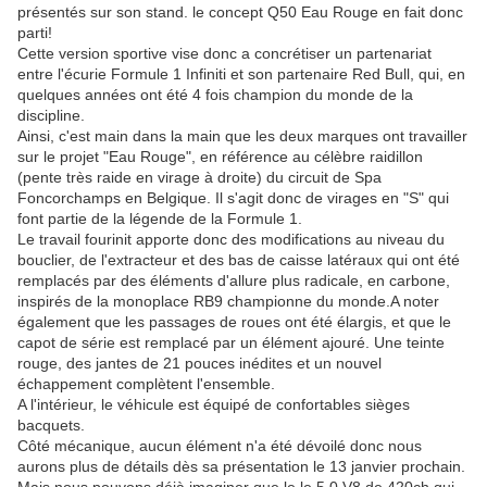
présentés sur son stand. le concept Q50 Eau Rouge en fait donc
parti!
Cette version sportive vise donc a concrétiser un partenariat
entre l'écurie Formule 1 Infiniti et son partenaire Red Bull, qui, en
quelques années ont été 4 fois champion du monde de la
discipline.
Ainsi, c'est main dans la main que les deux marques ont travailler
sur le projet "Eau Rouge", en référence au célèbre raidillon
(pente très raide en virage à droite) du circuit de Spa
Foncorchamps en Belgique. Il s'agit donc de virages en "S" qui
font partie de la légende de la Formule 1.
Le travail fourinit apporte donc des modifications au niveau du
bouclier, de l'extracteur et des bas de caisse latéraux qui ont été
remplacés par des éléments d'allure plus radicale, en carbone,
inspirés de la monoplace RB9 championne du monde.A noter
également que les passages de roues ont été élargis, et que le
capot de série est remplacé par un élément ajouré. Une teinte
rouge, des jantes de 21 pouces inédites et un nouvel
échappement complètent l'ensemble.
A l'intérieur, le véhicule est équipé de confortables sièges
bacquets.
Côté mécanique, aucun élément n'a été dévoilé donc nous
aurons plus de détails dès sa présentation le 13 janvier prochain.