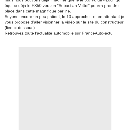
Mais nous pouvons déjà imaginer que le le 5.0 V8 de 420ch qui
équipe déjà le FX50 version "Sebastian Vettel" pourra prendre
place dans cette magnifique berline.
Soyons encore un peu patient, le 13 approche...et en attentant je
vous propose d'aller visionner la vidéo sur le site du constructeur
(lien ci-dessous)
Retrouvez toute l'actualité automobile sur FranceAuto-actu