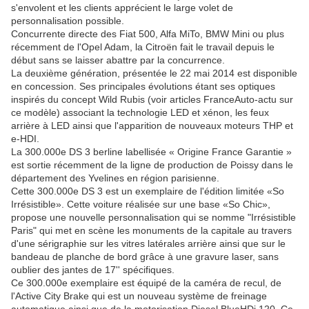
s'envolent et les clients apprécient le large volet de
personnalisation possible.
Concurrente directe des Fiat 500, Alfa MiTo, BMW Mini ou plus
récemment de l'Opel Adam, la Citroën fait le travail depuis le
début sans se laisser abattre par la concurrence.
La deuxième génération, présentée le 22 mai 2014 est disponible
en concession. Ses principales évolutions étant ses optiques
inspirés du concept Wild Rubis (voir articles FranceAuto-actu sur
ce modèle) associant la technologie LED et xénon, les feux
arrière à LED ainsi que l'apparition de nouveaux moteurs THP et
e-HDI.
La 300.000e DS 3 berline labellisée « Origine France Garantie »
est sortie récemment de la ligne de production de Poissy dans le
département des Yvelines en région parisienne.
Cette 300.000e DS 3 est un exemplaire de l'édition limitée «So
Irrésistible». Cette voiture réalisée sur une base «So Chic»,
propose une nouvelle personnalisation qui se nomme "Irrésistible
Paris" qui met en scène les monuments de la capitale au travers
d'une sérigraphie sur les vitres latérales arrière ainsi que sur le
bandeau de planche de bord grâce à une gravure laser, sans
oublier des jantes de 17'' spécifiques.
Ce 300.000e exemplaire est équipé de la caméra de recul, de
l'Active City Brake qui est un nouveau système de freinage