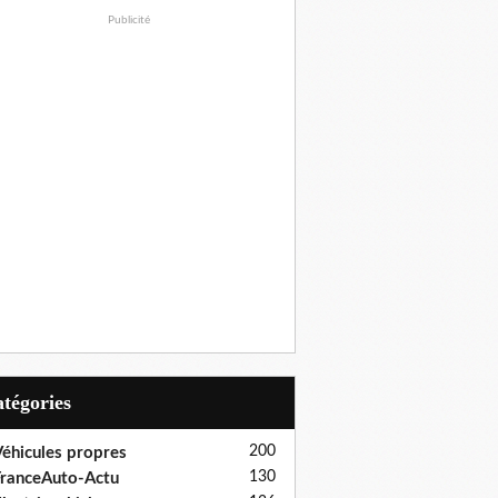
Publicité
Catégories
200
éhicules propres
130
ranceAuto-Actu