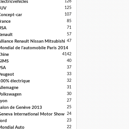
126
lectricvehicles
125
SUV
107
oncept-car
85
rance
71
USA
57
enault
47
lliance Renault Nissan Mitsubishi
ondial de l'automobile Paris 2014
41
42
hine
40
GIMS
37
PSA
33
Peugeot
32
00% électrique
31
llemagne
30
Volkswagen
27
Lyon
25
alon de Genève 2013
24
eneva International Motor Show
23
ord
22
ondial Auto