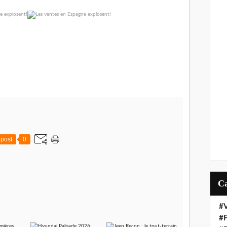
post
0
#V
#F