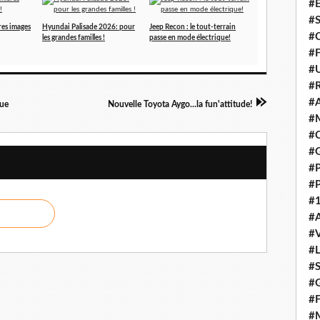
#E
#
res images
Hyundai Palisade 2026: pour
Jeep Recon : le tout-terrain
#C
les grandes familles !
passe en mode électrique!
#F
#
#R
#A
que
Nouvelle Toyota Aygo...la fun'attitude!
#M
#C
#
#
#
#1
#A
#
#
#S
#G
#F
#M