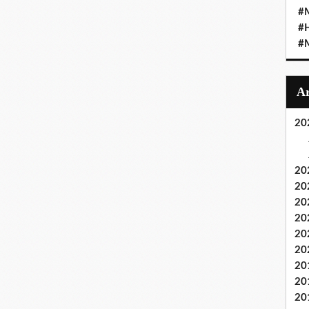
#M
#
#M
20
20
20
20
20
20
20
20
20
20