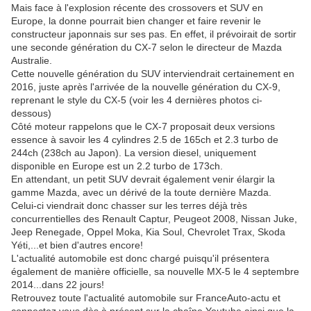
Mais face à l'explosion récente des crossovers et SUV en
Europe, la donne pourrait bien changer et faire revenir le
constructeur japonnais sur ses pas. En effet, il prévoirait de sortir
une seconde génération du CX-7 selon le directeur de Mazda
Australie.
Cette nouvelle génération du SUV interviendrait certainement en
2016, juste après l'arrivée de la nouvelle génération du CX-9,
reprenant le style du CX-5 (voir les 4 dernières photos ci-
dessous)
Côté moteur rappelons que le CX-7 proposait deux versions
essence à savoir les 4 cylindres 2.5 de 165ch et 2.3 turbo de
244ch (238ch au Japon). La version diesel, uniquement
disponible en Europe est un 2.2 turbo de 173ch.
En attendant, un petit SUV devrait également venir élargir la
gamme Mazda, avec un dérivé de la toute dernière Mazda.
Celui-ci viendrait donc chasser sur les terres déjà très
concurrentielles des Renault Captur, Peugeot 2008, Nissan Juke,
Jeep Renegade, Oppel Moka, Kia Soul, Chevrolet Trax, Skoda
Yéti,...et bien d'autres encore!
L'actualité automobile est donc chargé puisqu'il présentera
également de manière officielle, sa nouvelle MX-5 le 4 septembre
2014...dans 22 jours!
Retrouvez toute l'actualité automobile sur FranceAuto-actu et