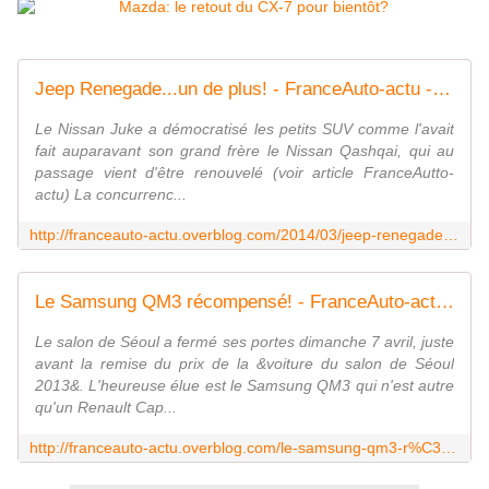
Jeep Renegade...un de plus! - FranceAuto-actu - actualité automobile en France et à l'étranger
Le Nissan Juke a démocratisé les petits SUV comme l'avait
fait auparavant son grand frère le Nissan Qashqai, qui au
passage vient d'être renouvelé (voir article FranceAutto-
actu) La concurrenc...
http://franceauto-actu.overblog.com/2014/03/jeep-renegade-un-de-plus.html
Le Samsung QM3 récompensé! - FranceAuto-actu - actualité automobile en France et à l'étranger
Le salon de Séoul a fermé ses portes dimanche 7 avril, juste
avant la remise du prix de la &voiture du salon de Séoul
2013&. L'heureuse élue est le Samsung QM3 qui n'est autre
qu'un Renault Cap...
http://franceauto-actu.overblog.com/le-samsung-qm3-r%C3%A9compens%C3%A9