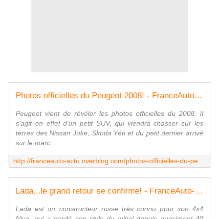
Photos officielles du Peugeot 2008! - FranceAuto-actu - actualité automobile en France et à l'étranger
Peugeot vient de révéler les photos officielles du 2008. Il
s'agit en effet d'un petit SUV, qui viendra chasser sur les
terres des Nissan Juke, Skoda Yéti et du petit dernier arrivé
sur le marc...
http://franceauto-actu.overblog.com/photos-officielles-du-peugeot-2008
Lada...le grand retour se confirme! - FranceAuto-actu - actualité automobile en France et à l'étranger
Lada est un constructeur russe très connu pour son 4x4
Niva, qui a gardé son style du initial depuis quasiment 40