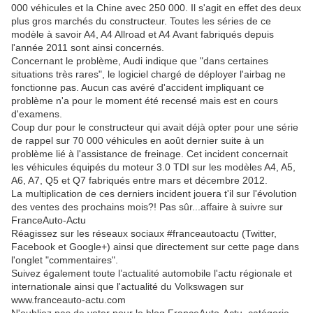
000 véhicules et la Chine avec 250 000. Il s'agit en effet des deux
plus gros marchés du constructeur. Toutes les séries de ce
modèle à savoir A4, A4 Allroad et A4 Avant fabriqués depuis
l'année 2011 sont ainsi concernés.
Concernant le problème, Audi indique que "dans certaines
situations très rares", le logiciel chargé de déployer l'airbag ne
fonctionne pas. Aucun cas avéré d'accident impliquant ce
problème n'a pour le moment été recensé mais est en cours
d'examens.
Coup dur pour le constructeur qui avait déjà opter pour une série
de rappel sur 70 000 véhicules en août dernier suite à un
problème lié à l'assistance de freinage. Cet incident concernait
les véhicules équipés du moteur 3.0 TDI sur les modèles A4, A5,
A6, A7, Q5 et Q7 fabriqués entre mars et décembre 2012.
La multiplication de ces derniers incident jouera t'il sur l'évolution
des ventes des prochains mois?! Pas sûr...affaire à suivre sur
FranceAuto-Actu
Réagissez sur les réseaux sociaux #franceautoactu (Twitter,
Facebook et Google+) ainsi que directement sur cette page dans
l'onglet "commentaires".
Suivez également toute l’actualité automobile l'actu régionale et
internationale ainsi que l'actualité du Volkswagen sur
www.franceauto-actu.com