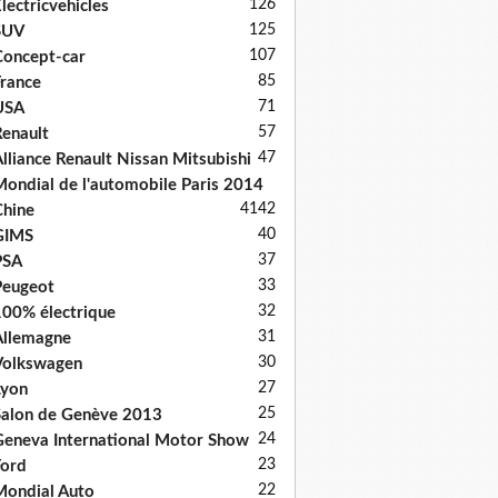
126
lectricvehicles
125
SUV
107
oncept-car
85
rance
71
USA
57
enault
47
lliance Renault Nissan Mitsubishi
ondial de l'automobile Paris 2014
41
42
hine
40
GIMS
37
PSA
33
Peugeot
32
00% électrique
31
llemagne
30
Volkswagen
27
Lyon
25
alon de Genève 2013
24
eneva International Motor Show
23
ord
22
ondial Auto