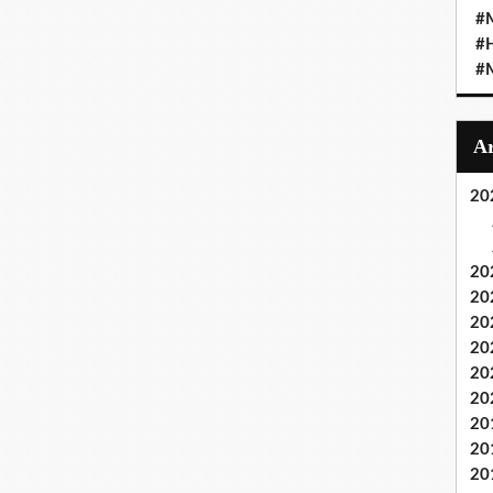
#M
#
#M
20
20
20
20
20
20
20
20
20
20