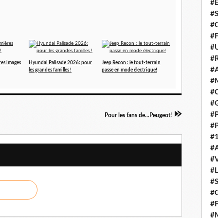
#E
#
#C
#F
#
#R
res images
Hyundai Palisade 2026: pour
Jeep Recon : le tout-terrain
#A
les grandes familles !
passe en mode électrique!
#M
#C
#
#
Pour les fans de...Peugeot!
#
#1
#A
#
#
#S
#G
#F
#M