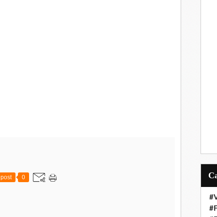
post
0
#V
#F