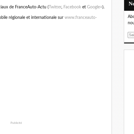
ciaux de FranceAuto-Actu (
Twitter
,
Facebook
et
Google+
).
Abo
bile régionale et internationale sur
www.franceauto-
nou
E
m
a
i
l
Publicité