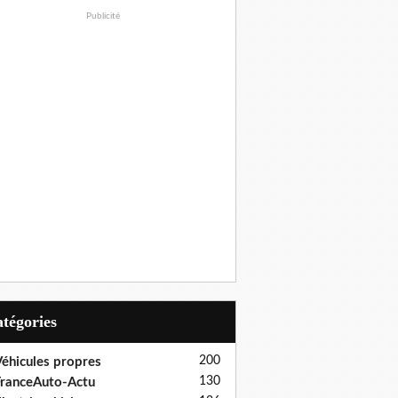
Publicité
Catégories
200
éhicules propres
130
ranceAuto-Actu