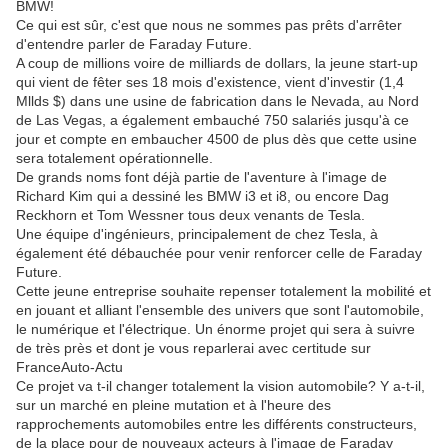
BMW!
Ce qui est sûr, c'est que nous ne sommes pas prêts d'arrêter
d'entendre parler de Faraday Future.
A coup de millions voire de milliards de dollars, la jeune start-up
qui vient de fêter ses 18 mois d'existence, vient d'investir (1,4
Mllds $) dans une usine de fabrication dans le Nevada, au Nord
de Las Vegas, a également embauché 750 salariés jusqu'à ce
jour et compte en embaucher 4500 de plus dès que cette usine
sera totalement opérationnelle.
De grands noms font déjà partie de l'aventure à l'image de
Richard Kim qui a dessiné les BMW i3 et i8, ou encore Dag
Reckhorn et Tom Wessner tous deux venants de Tesla.
Une équipe d'ingénieurs, principalement de chez Tesla, à
également été débauchée pour venir renforcer celle de Faraday
Future.
Cette jeune entreprise souhaite repenser totalement la mobilité et
en jouant et alliant l'ensemble des univers que sont l'automobile,
le numérique et l'électrique. Un énorme projet qui sera à suivre
de très près et dont je vous reparlerai avec certitude sur
FranceAuto-Actu
Ce projet va t-il changer totalement la vision automobile? Y a-t-il,
sur un marché en pleine mutation et à l'heure des
rapprochements automobiles entre les différents constructeurs,
de la place pour de nouveaux acteurs à l'image de Faraday