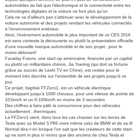
automobiles du fait que l'électronique et la connectivité entre les
technologies digitales et la voiture ne font plus qu'un.
Cela ne va d'ailleurs pas s'atténuer avec le développement de la
voiture autonome et des projets rendant les véhicules connectés
à l'environnement extérieur.
Ainsi, l'évènement automobile le plus important de ce CES 2016
est sans conteste la découverte ou plutôt la présentation officielle
d'une nouvelle marque automobile et de son projet...pour le
moins détonant!
Faraday Future, une start-up américaine, financée par un capital
ou plutôt un milliardaire chinois, Jia Yueting (qui doit sa fortune
grâce au succès de Leshi TV en Chine), est restée pour le
moment très discrète sur l'ensemble de ses projets jusqu'à ce
jour.
Ce projet, baptisé FFZero1, est un véhicule électrique
développant jusqu'à 1000 chevaux, pour une vitesse de pointe de
321km/h et un 0-100km/h en moins de 3 secondes.
Des chiffres à faire pâlir la concurrence pour des véhicules
actuellement...thermiques.
La FFZero1 vient, dans tous les cas chasser sur les terres de
Tesla avec sa Model S P85 voire même celui de BMW et de sa i8
Normal dira-t-on lorsque l'on sait que les créateurs de cette start-
up ne sont ni plus ni moins que des anciens de chez Tesla et