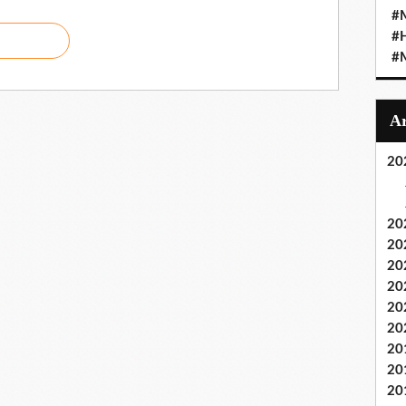
#M
#
#M
20
20
20
20
20
20
20
20
20
20