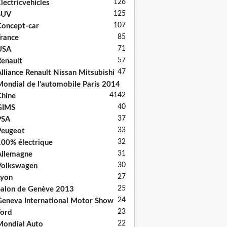
126
lectricvehicles
125
SUV
107
oncept-car
85
rance
71
USA
57
enault
47
lliance Renault Nissan Mitsubishi
ondial de l'automobile Paris 2014
41
42
hine
40
GIMS
37
PSA
33
Peugeot
32
00% électrique
31
llemagne
30
Volkswagen
27
Lyon
25
alon de Genève 2013
24
eneva International Motor Show
23
ord
22
ondial Auto