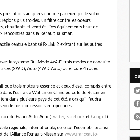
des prestations adaptées comme par exemple le volant
 régions plus froides, un filtre contre les odeurs
ts, chauffants et ventilés. Des équipements haut de
x rencontrés dans la Renault Talisman.
tactile centrale baptisé R-Link 2 existant sur les autres
avec le système "All-Mode 4x4-i", trois modes de conduite
 motrices (2WD), Auto (4WD Auto) ou encore 4 roues
S
t que trois moteurs essence et deux diesel, compris entre
ué dans l'usine de Wuhan en Chine ou celle de Busan en
ra dans plusieurs pays de cet été, alors qu'il faudra
 sein de nos concessions européennes.
ciaux de FranceAuto-Actu (
Twitter
,
Facebook
et
Google+
)
le régionale, internationale, celle sur l'écomobilité ainsi
t de l'Alliance Renault-Nissan sur
www.franceauto-