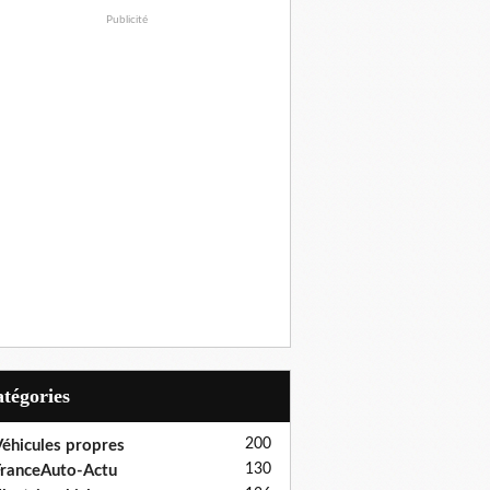
Publicité
Catégories
200
éhicules propres
130
ranceAuto-Actu