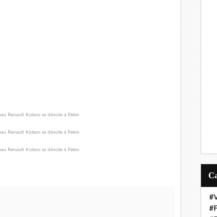
#V
#F